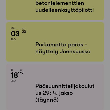
betonielementtien
uudelleenkäyttöpilotti
MA
SU
03
23
ELO
Purkamatta paras -
näyttely Joensuussa
TI
KE
18
19
ELO
Pääsuunnittelijakoulut
us 29: 4. jakso
(täynnä)