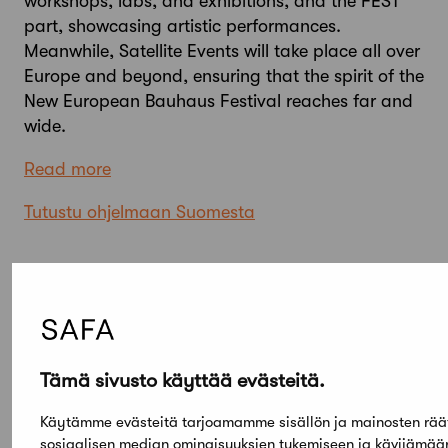
workshops, labs, and exhibitions, and the FEST
part, showcasing artistic performances.
Meanwhile, Satellite Events will take place all over
Europe and beyond, ensuring that the spirit of the
New European Bauhaus Festival reaches far and
wide.
Read more
Tutustu ohjelmaan Suomesta
Tämä sivusto käyttää evästeitä.
Käytämme evästeitä tarjoamamme sisällön ja mainosten rää
Elokuu,
sosiaalisen median ominaisuuksien tukemiseen ja kävijämä