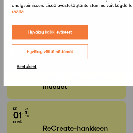
2026
analysoimiseen. Lisää evästekäytänteistämme voit käydä l
täällä
.
Etsi tapahtumista
Hyväksy kaikki evästeet
PE
SU
05
03
TAMMI
Hyväksy välttämättömät
KESÄ
Arkkitehtuuri- ja
Asetukset
designmuseo: Aalto
Design – Hyvinvoinnin
muodot
KE
MA
01
31
ELO
HEINÄ
ReCreate-hankkeen