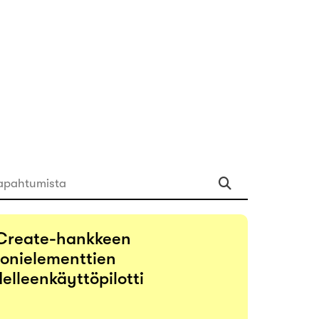
apahtumista
Create-hankkeen
onielementtien
elleenkäyttöpilotti