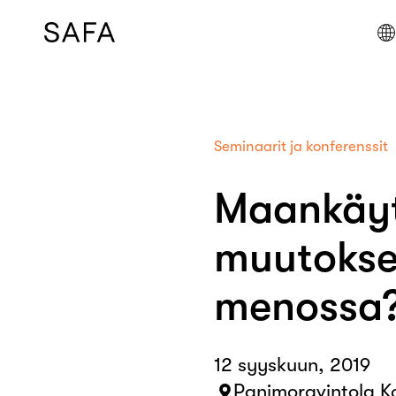
Skip
to
content
Seminaarit ja konferenssit
Maankäyt
muutokse
menossa
12 syyskuun, 2019
Panimoravintola Kou