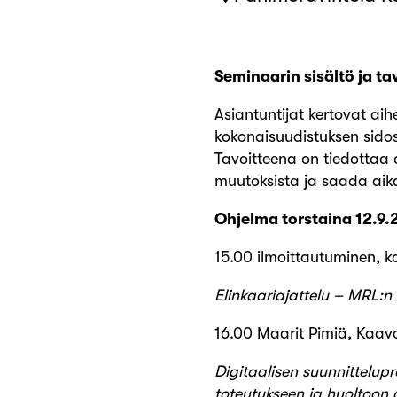
Seminaarin sisältö ja ta
Asiantuntijat kertovat aih
kokonaisuudistuksen sid
Tavoitteena on tiedottaa a
muutoksista ja saada aika
Ohjelma torstaina 12.9.
15.00 ilmoittautuminen, ka
Elinkaariajattelu – MRL:
16.00 Maarit Pimiä, Kaav
Digitaalisen suunnittelup
toteutukseen ja huoltoon 