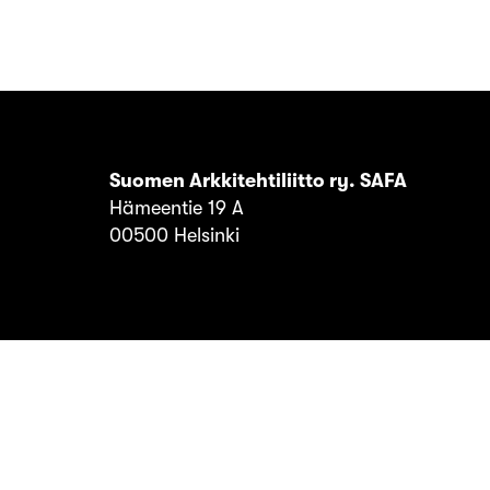
Suomen Arkkitehtiliitto ry. SAFA
Hämeentie 19 A
00500 Helsinki
© SAFA ry 2026
Tietosuoja
Evästeet