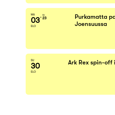
MA
Purkamatta pa
SU
03
23
Joensuussa
ELO
SU
Ark Rex spin-off
30
ELO