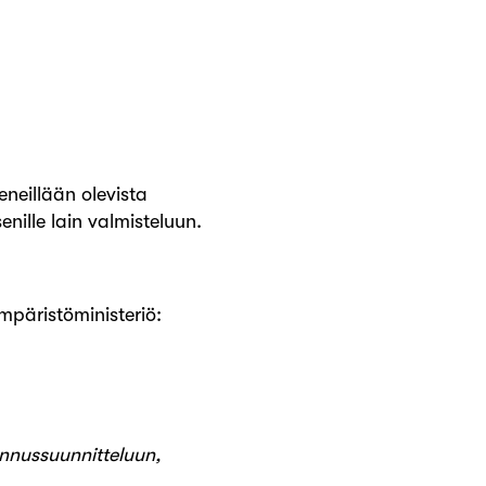
eneillään olevista
nille lain valmisteluun.
ympäristöministeriö:
ennussuunnitteluun,