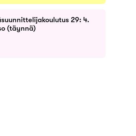
suunnittelijakoulutus 29: 4.
so (täynnä)