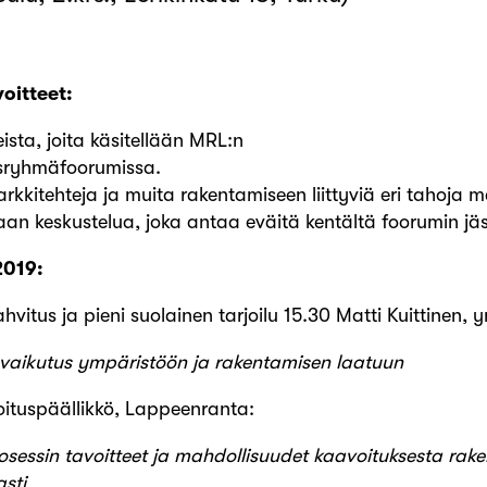
voitteet:
eista, joita käsitellään MRL:n
osryhmäfoorumissa.
rkkitehteja ja muita rakentamiseen liittyviä eri tahoja m
an keskustelua, joka antaa eväitä kentältä foorumin jäse
2019:
hvitus ja pieni suolainen tarjoilu 15.30 Matti Kuittinen, 
n vaikutus ympäristöön ja rakentamisen laatuun
oituspäällikkö, Lappeenranta:
rosessin tavoitteet ja mahdollisuudet kaavoituksesta rak
asti