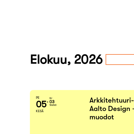
Elokuu, 2026
PE
Arkkitehtuuri
SU
05
03
TAMMI
Aalto Design 
KESÄ
muodot