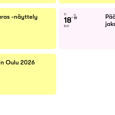
TI
ras -näyttely
Pää
KE
18
19
jak
ELO
 in Oulu 2026