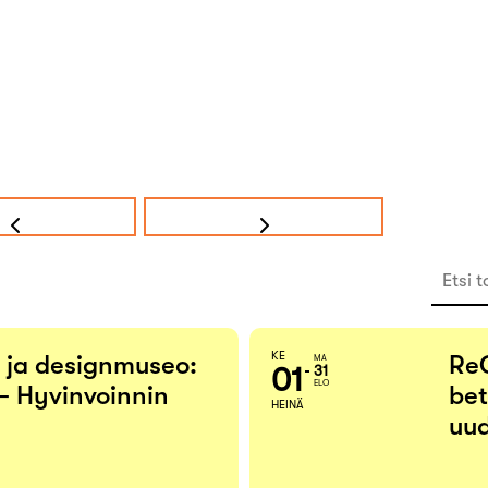
Etsi t
KE
- ja designmuseo:
Re
MA
01
31
ELO
– Hyvinvoinnin
bet
HEINÄ
uud