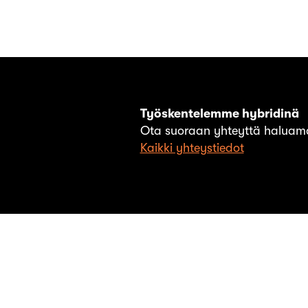
Työskentelemme hybridinä
Ota suoraan yhteyttä haluama
Kaikki yhteystiedot