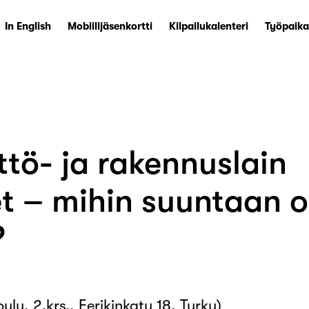
In English
Mobiilijäsenkortti
Kilpailukalenteri
Työpaika
tö- ja rakennuslain
t – mihin suuntaan o
?
lu, 2.krs., Eerikinkatu 18, Turku)