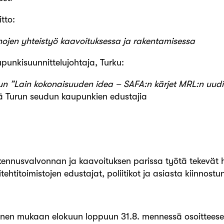
tto:
tahojen yhteistyö kaavoituksessa ja rakentamisessa
punkisuunnittelujohtaja, Turku:
uun ”Lain kokonaisuuden idea – SAFA:n kärjet MRL:n uud
kä Turun seudun kaupunkien edustajia
ennusvalvonnan ja kaavoituksen parissa työtä tekevät h
tehtitoimistojen edustajat, poliitikot ja asiasta kiinnostu
uminen mukaan elokuun loppuun 31.8. mennessä osoittees