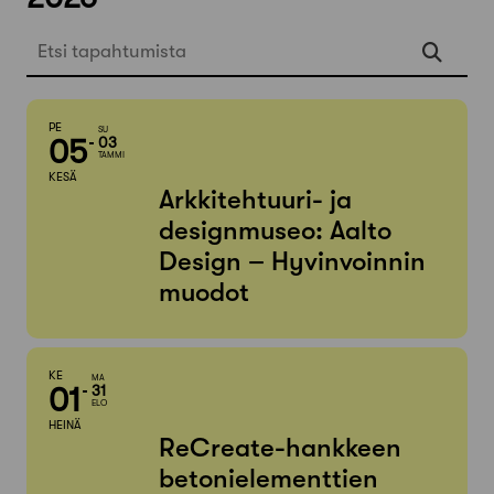
Etsi tapahtumista
PE
SU
05
03
TAMMI
KESÄ
Arkkitehtuuri- ja
designmuseo: Aalto
Design – Hyvinvoinnin
muodot
KE
MA
01
31
ELO
HEINÄ
ReCreate-hankkeen
betonielementtien