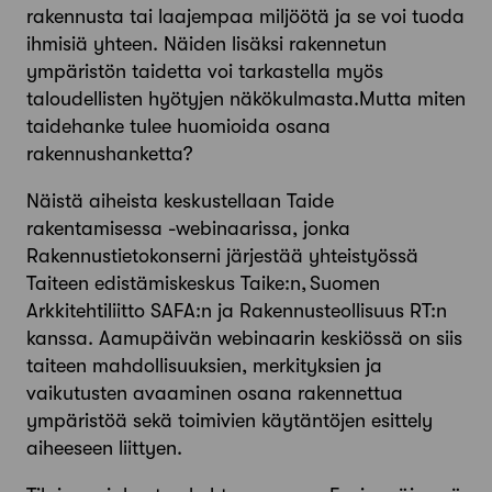
rakennusta tai laajempaa miljöötä ja se voi tuoda
ihmisiä yhteen. Näiden lisäksi rakennetun
ympäristön taidetta voi tarkastella myös
taloudellisten hyötyjen näkökulmasta.Mutta miten
taidehanke tulee huomioida osana
rakennushanketta?
Näistä aiheista keskustellaan Taide
rakentamisessa -webinaarissa, jonka
Rakennustietokonserni järjestää yhteistyössä
Taiteen edistämiskeskus Taike:n, Suomen
Arkkitehtiliitto SAFA:n ja Rakennusteollisuus RT:n
kanssa. Aamupäivän webinaarin keskiössä on siis
taiteen mahdollisuuksien, merkityksien ja
vaikutusten avaaminen osana rakennettua
ympäristöä sekä toimivien käytäntöjen esittely
aiheeseen liittyen.