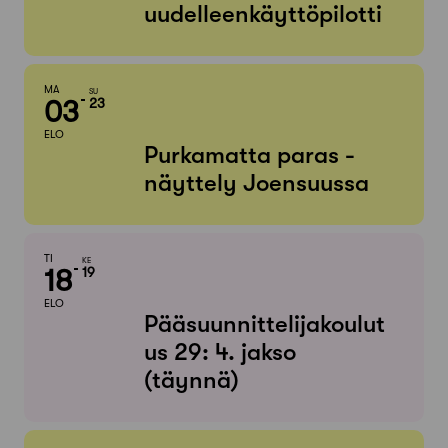
uudelleenkäyttöpilotti
MA
SU
03
23
ELO
Purkamatta paras -
näyttely Joensuussa
TI
KE
18
19
ELO
Pääsuunnittelijakoulut
us 29: 4. jakso
(täynnä)