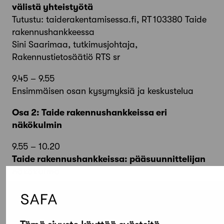
välistä yhteistyötä
Tutustu: taiderakentamisessa.fi, RT 103380 Taide
rakennushankkeessa
Sini Saarimaa, tutkimusjohtaja,
Rakennustietosäätiö RTS sr
9.45 – 9.55
Ensimmäisen osan kysymyksiä ja keskustelua
Osa 2: Taide rakennushankkeissa eri
näkökulmin
9.55 – 10.20
Taide rakennushankkeissa: pääsuunnittelijan
näkökulma
Taiteen ja arkkitehtuurin punoksia
Asmo Jaaksi, arkkitehti, JKKM Arkkitehdit Oy
10.20 – 10.45