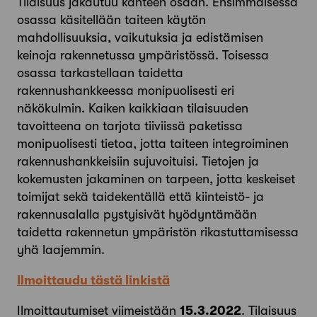
Tilaisuus jakautuu kahteen osaan. Ensimmäisessä
osassa käsitellään taiteen käytön
mahdollisuuksia, vaikutuksia ja edistämisen
keinoja rakennetussa ympäristössä. Toisessa
osassa tarkastellaan taidetta
rakennushankkeessa monipuolisesti eri
näkökulmin. Kaiken kaikkiaan tilaisuuden
tavoitteena on tarjota tiiviissä paketissa
monipuolisesti tietoa, jotta taiteen integroiminen
rakennushankkeisiin sujuvoituisi. Tietojen ja
kokemusten jakaminen on tarpeen, jotta keskeiset
toimijat sekä taidekentällä että kiinteistö- ja
rakennusalalla pystyisivät hyödyntämään
taidetta rakennetun ympäristön rikastuttamisessa
yhä laajemmin.
Ilmoittaudu tästä linkistä
Ilmoittautumiset viimeistään
15.3.2022
. Tilaisuus