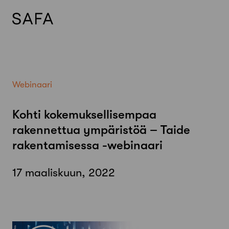
Skip
to
content
Webinaari
Kohti kokemuksellisempaa
rakennettua ympäristöä – Taide
rakentamisessa -webinaari
17 maaliskuun, 2022