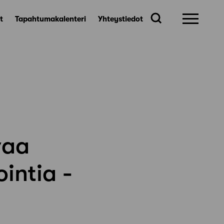
t
Tapahtumakalenteri
Yhteystiedot
vaa
intia -