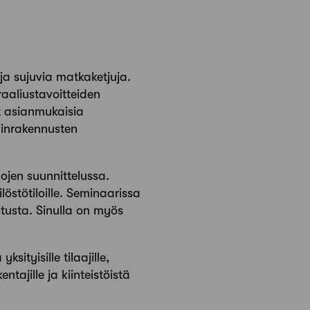
ja sujuvia matkaketjuja.
raaliustavoitteiden
ät asianmukaisia
suinrakennusten
ojen suunnittelussa.
östötiloille. Seminaarissa
stusta. Sinulla on myös
ksityisille tilaajille,
entajille ja kiinteistöistä