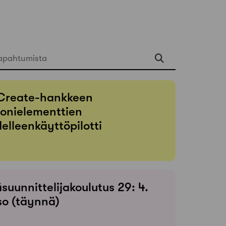
apahtumista
Create-hankkeen
onielementtien
elleenkäyttöpilotti
suunnittelijakoulutus 29: 4.
so (täynnä)