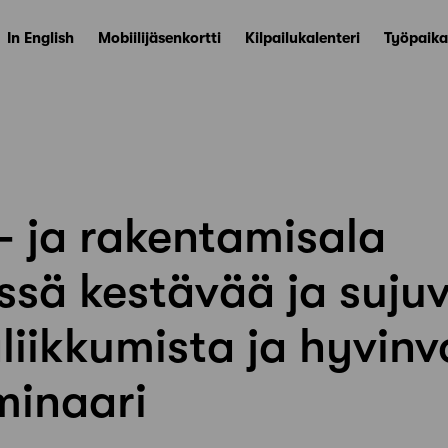
In English
Mobiilijäsenkortti
Kilpailukalenteri
Työpaika
ö- ja rakentamisala
ssä kestävää ja suju
iikkumista ja hyvinvo
minaari