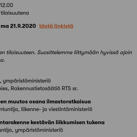
–12.00
tilaisuutena
n ma 21.9.2020
tästä linkistä
en tilaisuuteen. Suosittelemme liittymään hyvissä ajoin
a.
, ympäristöministeriö
es, Rakennustietosäätiö RTS sr.
sen muutos osana ilmastoratkaisua
ntuntija, liikenne- ja viestintäministeriö
tarakenne kestävän liikkumisen tukena
ntija, ympäristöministeriö