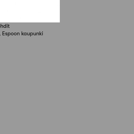
ykyjohtamisen asiantuntija
SAFA, Helsingin kaupunki
tys, Sponda
ehdit
kö, Espoon kaupunki