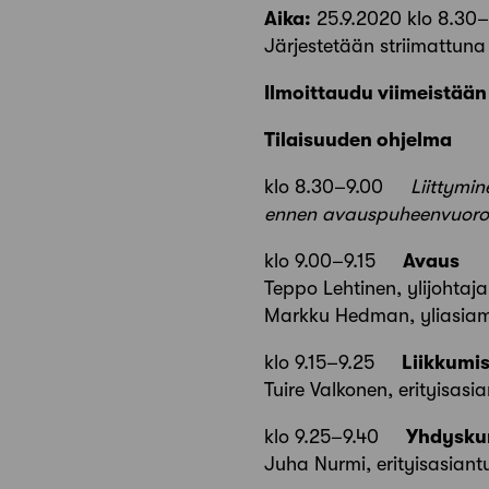
Aika:
25.9.2020 klo 8.30
Järjestetään striimattuna 
Ilmoittaudu viimeistää
Tilaisuuden ohjelma
klo 8.30–9.00
Liittymin
ennen avauspuheenvuoro
klo 9.00–9.15
Avaus
Teppo Lehtinen, ylijohtaja
Markku Hedman, yliasiami
klo 9.15–9.25
Liikkumi
Tuire Valkonen, erityisasia
klo 9.25–9.40
Yhdyskun
Juha Nurmi, erityisasiantu