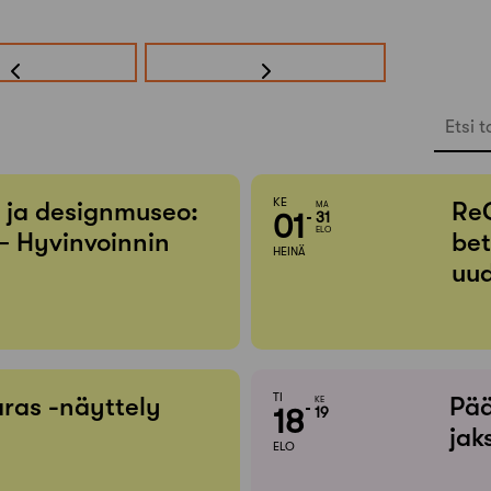
Etsi t
KE
- ja designmuseo:
Re
MA
01
31
ELO
– Hyvinvoinnin
bet
HEINÄ
uud
TI
ras -näyttely
Pää
KE
18
19
jak
ELO