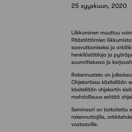
25 syyskuun, 2020
Liikkuminen muuttuu voima
Päästöttömien liikkumista
saavuttamiseksi ja arkili
henkilöstötiloja ja pyöräp
suunnittelussa ja korjaus
Rakennusteto on julkaissu
Ohjekortissa käsitellään e
käsitellään ohjekortin sis
mahdollisuus esittää ohje
Seminaari on tarkoitettu erit
rakennuttajille, arkkitehdei
vastaaville.