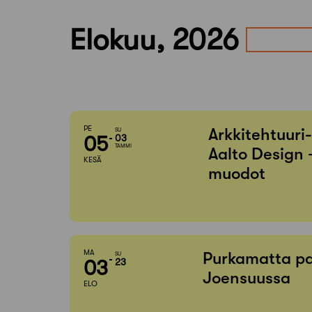
Elokuu, 2026
PE
Arkkitehtuuri
SU
05
03
TAMMI
Aalto Design 
KESÄ
muodot
MA
Purkamatta pa
SU
03
23
Joensuussa
ELO