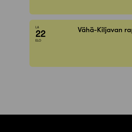
LA
Vähä-Kiljavan ra
22
ELO