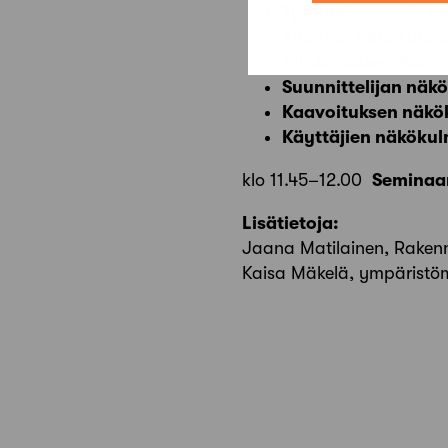
Työhyvinvoinnin k
Tilaajan näkökulm
Kiinteistökehittäm
Suunnittelijan näk
Kaavoituksen näk
Käyttäjien näköku
klo 11.45–12.00
Seminaar
Lisätietoja:
Jaana Matilainen, Rakenn
Kaisa Mäkelä, ympäristöm