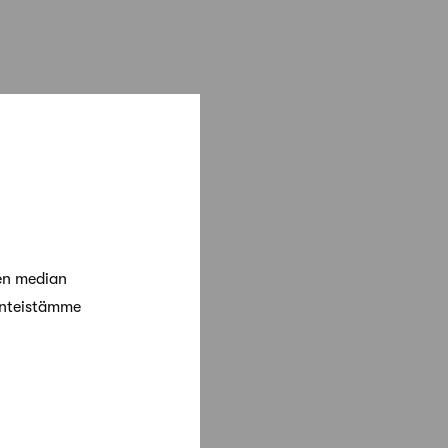
en median
änteistämme