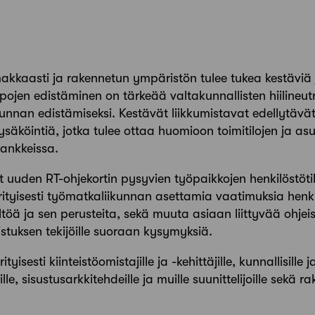
kkaasti ja rakennetun ympäristön tulee tukea kestäviä 
pojen edistäminen on tärkeää valtakunnallisten hiilineut
ikunnan edistämiseksi. Kestävät liikkumistavat edellytäv
ysäköintiä, jotka tulee ottaa huomioon toimitilojen ja a
hankkeissa.
t uuden RT-ohjekortin pysyvien työpaikkojen henkilöstötil
rityisesti työmatkaliikunnan asettamia vaatimuksia henkil
ältöä ja sen perusteita, sekä muuta asiaan liittyvää ohjei
istuksen tekijöille suoraan kysymyksiä.
yisesti kiinteistöomistajille ja -kehittäjille, kunnallisille ja y
lle, sisustusarkkitehdeille ja muille suunittelijoille sekä rak