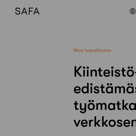
Skip
to
content
Muu tapahtuma
Kiinteist
edistämä
työmatkal
verkkose