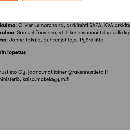
ehittämisen näkökulma
: Tomi Hussi, pitkän linjan työk
a
: Vera Schulman, tilahankeyksikön päällikkö, arkkitehti 
isen näkökulma
: Sampo Ahlsten, johtaja, kiinteistökehi
ökulma
: Olivier Lemarchand, arkkitehti SAFA, KVA arkkit
ökulma
: Samuel Tuovinen, vt. liikennesuunnittelupäällik
lma
: Janne Takala, puheenjohtaja, Pyöräliitto
in lopetus
ustieto Oy, jaana.matilainen@rakennustieto.fi
inisteriö, kaisa.makela@ym.fi