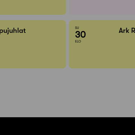
SU
pujuhlat
Ark 
30
ELO