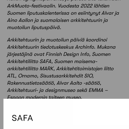
ArkMuoto-festivaalin. Vuodesta 2022 lähtien
Suomen liputuskalenterissa on esiintynyt Alvar ja
Aino Aallon ja suomalaisen arkkitehtuurin ja
muotoilun liputuspäivä.
Arkkitehtuurin ja muotoilun päiviä koordinoi
Arkkitehtuurin tiedotuskeskus Archinfo. Mukana
järjestäjinä ovat Finnish Design Info, Suomen
Arkkitehtiliitto SAFA, Suomen maisema-
arkkitehtiliitto MARK, Arkkitehtitoimistojen liitto
ATL, Ornamo, Sisustusarkkitehdit SIO,
Rakennustietosäätiö, Alvar Aalto -säätiö,
Arkkitehtuuri- ja designmuseo sekä EMMA –
Espoon modernin taiteen museo.