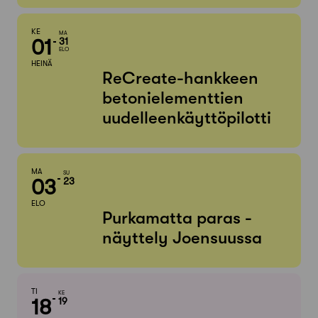
KE
MA
01
31
ELO
HEINÄ
ReCreate-hankkeen
betonielementtien
uudelleenkäyttöpilotti
MA
SU
03
23
ELO
Purkamatta paras -
näyttely Joensuussa
TI
KE
18
19