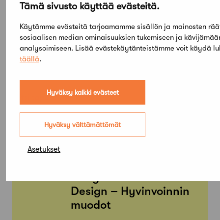
Tämä sivusto käyttää evästeitä.
Käytämme evästeitä tarjoamamme sisällön ja mainosten rää
sosiaalisen median ominaisuuksien tukemiseen ja kävijämä
analysoimiseen. Lisää evästekäytänteistämme voit käydä l
Elokuu,
täällä
.
2026
Etsi tapahtumista
Hyväksy kaikki evästeet
Hyväksy välttämättömät
PE
SU
05
03
TAMMI
Asetukset
KESÄ
Arkkitehtuuri- ja
designmuseo: Aalto
Design – Hyvinvoinnin
muodot