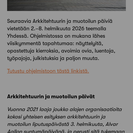
Seuraavia Arkkitehtuurin ja muotoilun päiviä
vietetään 2.–8. helmikuuta 2026 teemalla
Yhdessä. Ohjelmistossa on mukana lähes
viisikymmentä tapahtumaa: näyttelyitä,
opastettuja kierroksia, avoimia ovia, luentoja,
työpajoja, julkistuksia ja paljon muuta.
Tutustu ohjelmistoon tästä linkistä.
Arkkitehtuurin ja muotoilun päivät
Vuonna 2021 laaja joukko alojen organisaatioita
kokosi yhteisen esityksen arkkitehtuurin ja
muotoilun liputuspäivästä 3. helmikuuta, Alvar
Aallon syntymäpäivänä, ja perusti sitä tukemaan