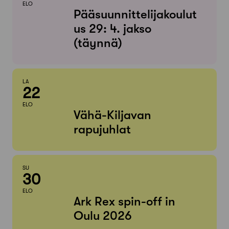
ELO
Pääsuunnittelijakoulut
us 29: 4. jakso
(täynnä)
LA
22
ELO
Vähä-Kiljavan
rapujuhlat
SU
30
ELO
Ark Rex spin-off in
Oulu 2026