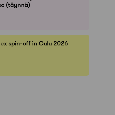
so (täynnä)
Rex spin-off in Oulu 2026