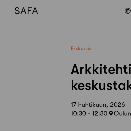
Skip
to
content
Ekskursio
Arkkiteht
keskustak
17 huhtikuun, 2026
10:30 - 12:30
Oulun