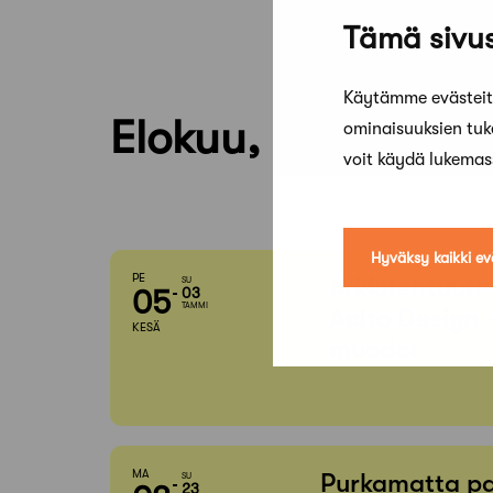
Tämä sivus
Käytämme evästeitä
Elokuu, 2026
ominaisuuksien tu
voit käydä lukema
Hyväksy kaikki ev
PE
Arkkitehtuuri
SU
05
03
TAMMI
Aalto Design 
KESÄ
muodot
MA
Purkamatta pa
SU
23