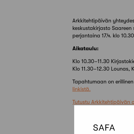
Arkkitehtipäivän yhteydes
keskustakirjasto Saareen s
perjantaina 17.4. klo 10.3
Aikataulu:
Klo 10.30–11.30 Kirjastok
Klo 11.30–12.30 Lounas, K
Tapahtumaan on erillinen
linkistä.
Tutustu Arkkitehtipäivän 