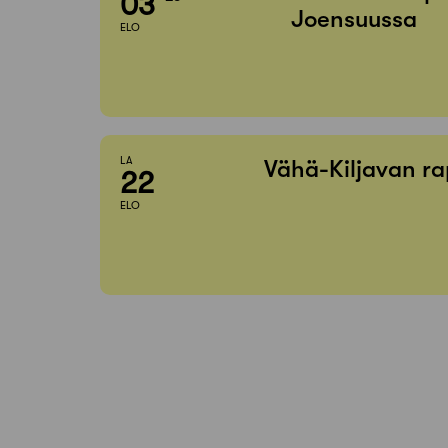
03
Joensuussa
ELO
LA
Vähä-Kiljavan ra
22
ELO