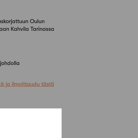
uskorjattuun Oulun
unaan Kahvila Tarinassa
 johdolla
ää ja ilmoittaudu tästä