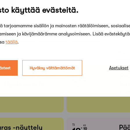
to käyttää evästeitä.
 tarjoamamme sisällön ja mainosten räätälöimiseen, sosiaalis
kemiseen ja kävijämäärämme analysoimiseen. Lisää evästekäyt
ssa
täällä
.
Etsi t
Asetukset
ästeet
Hyväksy välttämättömät
KE
- ja designmuseo:
Re
MA
01
31
ELO
– Hyvinvoinnin
bet
HEINÄ
uud
TI
ras -näyttely
Pää
KE
19