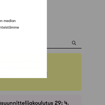
en median
änteistämme
apahtumista
Create-hankkeen
onielementtien
elleenkäyttöpilotti
suunnittelijakoulutus 29: 4.