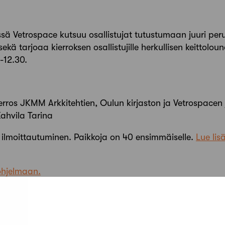
sä Vetrospace kutsuu osallistujat tutustumaan juuri per
ekä tarjoaa kierroksen osallistujille herkullisen keittolo
0-12.30.
ierros JKMM Arkkitehtien, Oulun kirjaston ja Vetrospacen
ahvila Tarina
 ilmoittautuminen. Paikkoja on 40 ensimmäiselle.
Lue lis
ohjelmaan.