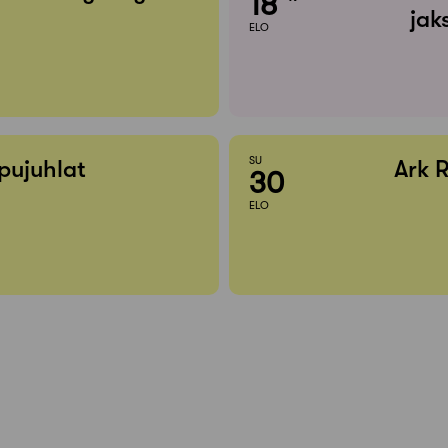
18
jak
ELO
SU
pujuhlat
Ark 
30
ELO