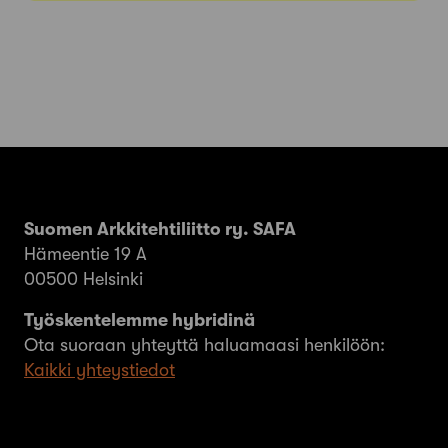
Suomen Arkkitehtiliitto ry. SAFA
Hämeentie 19 A
00500 Helsinki
Työskentelemme hybridinä
Ota suoraan yhteyttä haluamaasi henkilöön:
Kaikki yhteystiedot