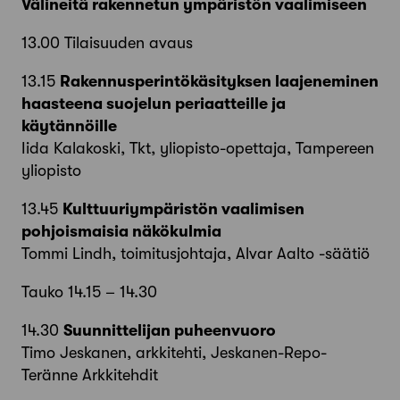
Välineitä rakennetun ympäristön vaalimiseen
13.00 Tilaisuuden avaus
13.15
Rakennusperintökäsityksen laajeneminen
haasteena suojelun periaatteille ja
käytännöille
Iida Kalakoski, Tkt, yliopisto-opettaja, Tampereen
yliopisto
13.45
Kulttuuriympäristön vaalimisen
pohjoismaisia näkökulmia
Tommi Lindh, toimitusjohtaja, Alvar Aalto -säätiö
Tauko 14.15 – 14.30
14.30
Suunnittelijan puheenvuoro
Timo Jeskanen, arkkitehti, Jeskanen-Repo-
Teränne Arkkitehdit