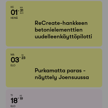
KE
MA
01
31
ELO
HEINÄ
ReCreate-hankkeen
betonielementtien
uudelleenkäyttöpilotti
MA
SU
03
23
ELO
Purkamatta paras -
näyttely Joensuussa
TI
KE
18
19
ELO