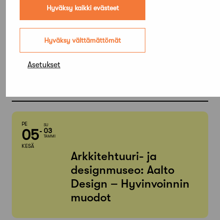
Hyväksy kaikki evästeet
Hyväksy välttämättömät
Elokuu,
2026
Asetukset
Etsi tapahtumista
PE
SU
05
03
TAMMI
KESÄ
Arkkitehtuuri- ja
designmuseo: Aalto
Design – Hyvinvoinnin
muodot