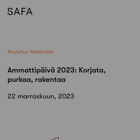
Skip
to
content
Koulutus
Webinaari
Ammattipäivä 2023: Korjata,
purkaa, rakentaa
22 marraskuun, 2023