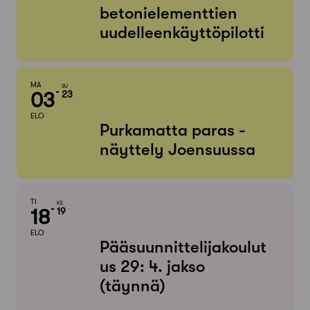
betonielementtien
uudelleenkäyttöpilotti
MA
SU
03
23
ELO
Purkamatta paras -
näyttely Joensuussa
TI
KE
18
19
ELO
Pääsuunnittelijakoulut
us 29: 4. jakso
(täynnä)