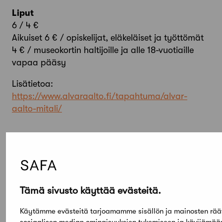
Liput
6 / 4 €
Aikuiset 6 € / opiskelijat, eläkeläiset ja työttömät
4 € / museokortin haltijoille ja alle 18-vuotiaille
vapaa pääsy
Lisätietoa:
https://www.alvaraalto.fi/tapahtuma/alvar-
aalto-mitali/
Tämä sivusto käyttää evästeitä.
Käytämme evästeitä tarjoamamme sisällön ja mainosten rää
Elokuu,