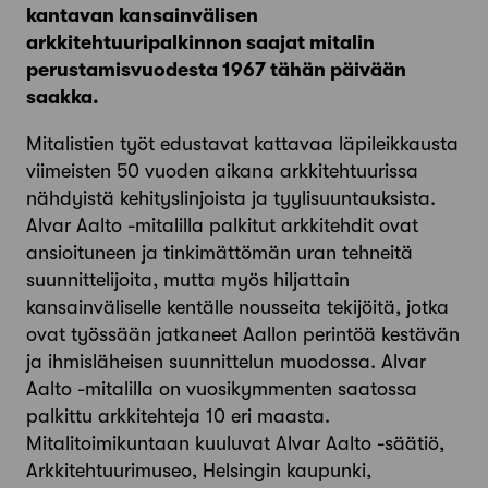
kantavan kansainvälisen
arkkitehtuuripalkinnon saajat mitalin
perustamisvuodesta 1967 tähän päivään
saakka.
Mitalistien työt edustavat kattavaa läpileikkausta
viimeisten 50 vuoden aikana arkkitehtuurissa
nähdyistä kehityslinjoista ja tyylisuuntauksista.
Alvar Aalto -mitalilla palkitut arkkitehdit ovat
ansioituneen ja tinkimättömän uran tehneitä
suunnittelijoita, mutta myös hiljattain
kansainväliselle kentälle nousseita tekijöitä, jotka
ovat työssään jatkaneet Aallon perintöä kestävän
ja ihmisläheisen suunnittelun muodossa. Alvar
Aalto -mitalilla on vuosikymmenten saatossa
palkittu arkkitehteja 10 eri maasta.
Mitalitoimikuntaan kuuluvat Alvar Aalto -säätiö,
Arkkitehtuurimuseo, Helsingin kaupunki,