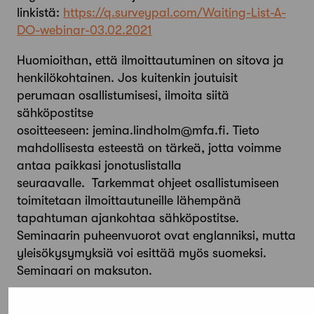
linkistä:
https://q.surveypal.com/Waiting-List-A-
DO-webinar-03.02.2021
Huomioithan, että ilmoittautuminen on sitova ja
henkilökohtainen. Jos kuitenkin joutuisit
perumaan osallistumisesi, ilmoita siitä
sähköpostitse
osoitteeseen: jemina.lindholm@mfa.fi. Tieto
mahdollisesta esteestä on tärkeä, jotta voimme
antaa paikkasi jonotuslistalla
seuraavalle. Tarkemmat ohjeet osallistumiseen
toimitetaan ilmoittautuneille lähempänä
tapahtuman ajankohtaa sähköpostitse.
Seminaarin puheenvuorot ovat englanniksi, mutta
yleisökysymyksiä voi esittää myös suomeksi.
Seminaari on maksuton.
Lisätiedot