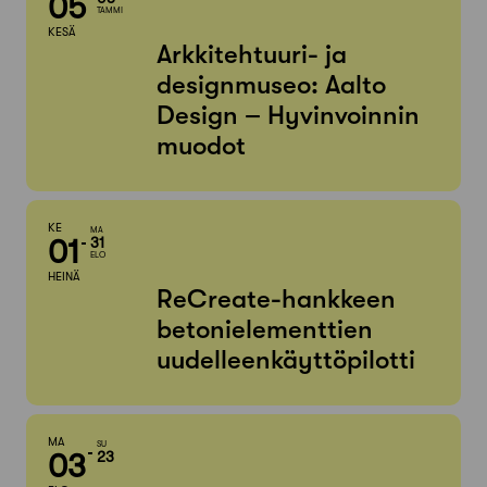
05
TAMMI
KESÄ
Arkkitehtuuri- ja
designmuseo: Aalto
Design – Hyvinvoinnin
muodot
KE
MA
01
31
ELO
HEINÄ
ReCreate-hankkeen
betonielementtien
uudelleenkäyttöpilotti
MA
SU
03
23