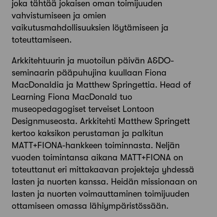
joka tähtää jokaisen oman toimijuuden
vahvistumiseen ja omien
vaikutusmahdollisuuksien löytämiseen ja
toteuttamiseen.
Arkkitehtuurin ja muotoilun päivän A&DO-
seminaarin pääpuhujina kuullaan Fiona
MacDonaldia ja Matthew Springettia. Head of
Learning Fiona MacDonald tuo
museopedagogiset terveiset Lontoon
Designmuseosta. Arkkitehti Matthew Springett
kertoo kaksikon perustaman ja palkitun
MATT+FIONA-hankkeen toiminnasta. Neljän
vuoden toimintansa aikana MATT+FIONA on
toteuttanut eri mittakaavan projekteja yhdessä
lasten ja nuorten kanssa. Heidän missionaan on
lasten ja nuorten voimauttaminen toimijuuden
ottamiseen omassa lähiympäristössään.