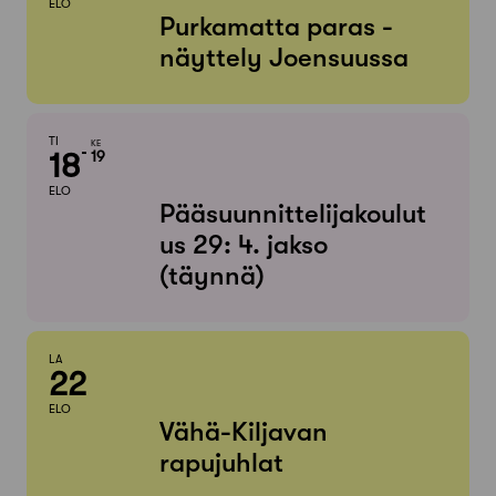
ELO
Purkamatta paras -
näyttely Joensuussa
TI
KE
18
19
ELO
Pääsuunnittelijakoulut
us 29: 4. jakso
(täynnä)
LA
22
ELO
Vähä-Kiljavan
rapujuhlat