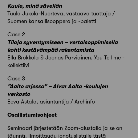
Kuule, minä sävellän
Tuula Jukola-Nuorteva, vastaava tuottaja /
Suomen kansallisooppera ja -baletti
Case 2
Tiloja syventymiseen – vertaisoppimisella
kohti kestävämpää rakentamista
Ella Brokkola & Joonas Parviainen, You Tell me -
kollektiivi
Case 3
”Aalto arjessa” – Alvar Aalto -koulujen
verkosto
Eeva Astala, asiantuntija / Archinfo
Osallistumisohjeet
Seminaari järjestetään Zoom-alustalla ja se on
täynnä. Ilmoittaudu jonotuslistalle tästä