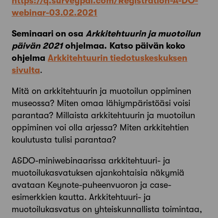
https://q.surveypal.com/Registration-A-DO-
webinar-03.02.2021
Seminaari on osa
Arkkitehtuurin ja muotoilun
päivän 2021
ohjelmaa.
Katso päivän koko
ohjelma
Arkkitehtuurin tiedotuskeskuksen
sivulta
.
Mitä on arkkitehtuurin ja muotoilun oppiminen
museossa? Miten omaa lähiympäristöäsi voisi
parantaa? Millaista arkkitehtuurin ja muotoilun
oppiminen voi olla arjessa? Miten arkkitehtien
koulutusta tulisi parantaa?
A&DO-miniwebinaarissa arkkitehtuuri- ja
muotoilukasvatuksen ajankohtaisia näkymiä
avataan Keynote-puheenvuoron ja case-
esimerkkien kautta. Arkkitehtuuri- ja
muotoilukasvatus on yhteiskunnallista toimintaa,