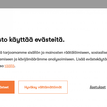
seminaari – REINTERPRETATION järjestetään Jyväskylä
aari 2026 kutsuu rohkeaan ajatteluun ja uusiin tulkintoih
in, ympäristöön ja ihmisiin – ei vain menneisyyttä kunn
.
to käyttää evästeitä.
, jossa oivallukset syntyvät risteävistä näkökulmista ja
astaukset.
 tarjoamamme sisällön ja mainosten räätälöimiseen, sosiaalis
kemiseen ja kävijämäärämme analysoimiseen. Lisää evästekäyt
koston seminaari keskittyy uudelleentulkintaan
ssa
täällä
.
tutkijaseminaari kutsuu eri alojen tutkijoita ja ammattil
INTERPRETATION / UUDELLEENTULKINTA. Tavoitteena on 
perintöä – sekä laajemmin modernia arkkitehtuuria ja r
Asetukset
ästeet
Hyväksy välttämättömät
soidaan ja hahmotetaan uudelleen nykypäivänä.
eet / Concepts, Rakennukset / Buildings ja Ihmiset / P
iselle vuoropuhelulle. Keskustelut käsittelevät muun muas