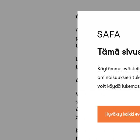
6. Alvar Aalto -tutkija
Alvar Aalto -tutkijasemin
pureudutaan arkkitehtuuri
tulevaisuutta hahmotellen
Tämä sivus
Liity mukaan keskusteluun
tärkeämpiä kuin valmiit v
Käytämme evästeitä
ominaisuuksien tu
Alvar Aalto -tutkijaver
voit käydä lukema
Vuoden 2026 Alvar Aalto -
seminaarin päätemaa: RE
Aallon arkkitehtuuria ja 
Hyväksy kaikki ev
ajatellaan, kontekstuali
Kolmen alateeman – Käsitt
tarjoaa alustan monitiete