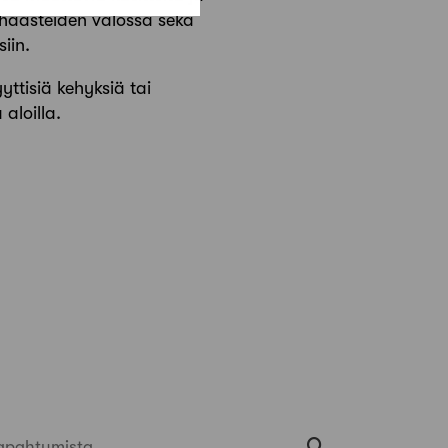
shaasteiden valossa sekä
iin.
ttisiä kehyksiä tai
aloilla.
apahtumista