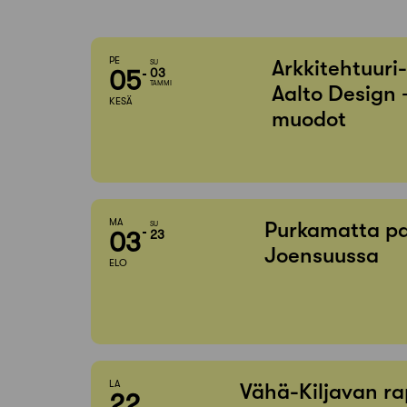
PE
Arkkitehtuuri
SU
05
03
TAMMI
Aalto Design 
KESÄ
muodot
MA
Purkamatta pa
SU
03
23
Joensuussa
ELO
LA
Vähä-Kiljavan ra
22