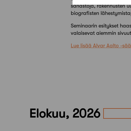
sanastoja, rakennusten uu
biografisten lähestymistap
Seminaarin esitykset haas
valaisevat aiemmin sivuute
Lue lisää Alvar Aalto -säät
Elokuu, 2026