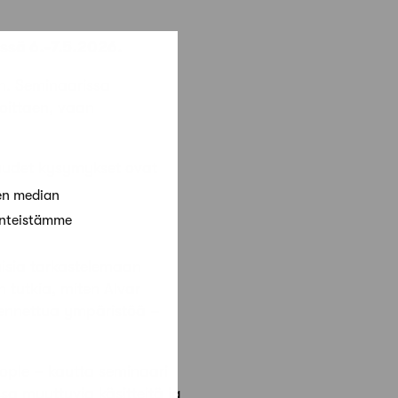
ssä 6.-7.5.2026.
in. Seminaarissa
ioittaen, vaan
 uudet kysymykset ovat
en median
änteistämme
aisia tarkastelemaan
tutkia, miten Alvar
akennettua ympäristöä –
eople – kautta seminaari
sa muuttuvia käsitteitä ja