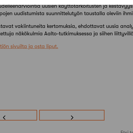
delleenarviointia uusien käyttötarkoitusten ja kestävyy
ojen uudistumista suunnittelutyön taustalla oleviin ihmis
tavat vakiintuneita kertomuksia, ehdottavat uusia analyy
ttuja näkökulmia Aalto-tutkimuksessa ja siihen liittyvillä 
iön sivuilta ja osta liput.
Etsi t