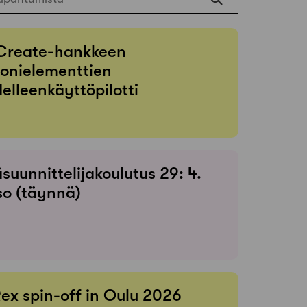
Create-hankkeen
onielementtien
elleenkäyttöpilotti
suunnittelijakoulutus 29: 4.
so (täynnä)
Rex spin-off in Oulu 2026