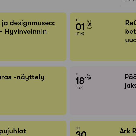
KE
- ja designmuseo:
Re
MA
01
31
ELO
– Hyvinvoinnin
bet
HEINÄ
uud
TI
ras -näyttely
Pää
KE
18
19
jak
ELO
SU
pujuhlat
Ark 
30