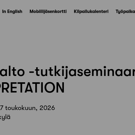
In English
Mobiilijäsenkortti
Kilpailukalenteri
Työpaika
Aalto -tutkijaseminaar
PRETATION
 7 toukokuun, 2026
kylä