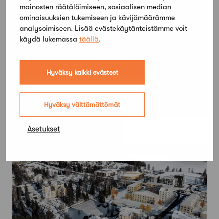
mainosten räätälöimiseen, sosiaalisen median
ominaisuuksien tukemiseen ja kävijämäärämme
analysoimiseen. Lisää evästekäytänteistämme voit
käydä lukemassa
täällä
.
Hyväksy kaikki evästeet
24 huhtikuun, 2024
Arco voitti Leppävaaran keskuksen
Hyväksy välttämättömät
yleisen kilpailun
Asetukset