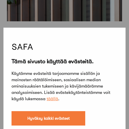
Tämä sivusto käyttää evästeitä.
Käytämme evästeitä tarjoamamme sisällön ja
mainosten räätälöimiseen, sosiaalisen median
ominaisuuksien tukemiseen ja kävijämäärämme
analysoimiseen. Lisää evästekäytänteistämme voit
käydä lukemassa
täällä
.
6 helmikuun, 2020
Hyväksy kaikki evästeet
Länsimetro ja Aurora Experience