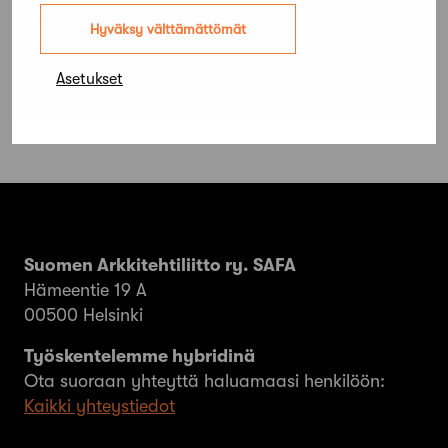
palkittiin Vuoden valaistuskohde 2019 -
Hyväksy välttämättömät
palkinnolla
Asetukset
Suomen Arkkitehtiliitto ry. SAFA
Hämeentie 19 A
00500 Helsinki
Työskentelemme hybridinä
Ota suoraan yhteyttä haluamaasi henkilöön:
Kaikki yhteystiedot