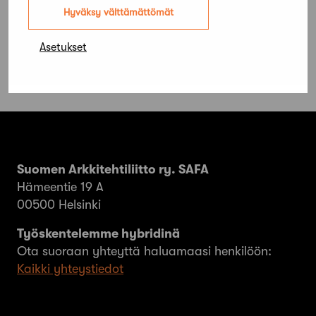
yleiskorotusten varaan
Hyväksy välttämättömät
Asetukset
Suomen Arkkitehtiliitto ry. SAFA
Hämeentie 19 A
00500 Helsinki
Työskentelemme hybridinä
Ota suoraan yhteyttä haluamaasi henkilöön:
Kaikki yhteystiedot