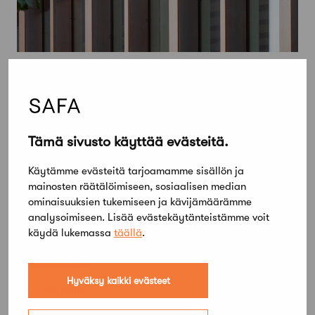
Tämä sivusto käyttää evästeitä.
Käytämme evästeitä tarjoamamme sisällön ja
mainosten räätälöimiseen, sosiaalisen median
ominaisuuksien tukemiseen ja kävijämäärämme
analysoimiseen. Lisää evästekäytänteistämme voit
käydä lukemassa
täällä
.
Hyväksy kaikki evästeet
25 maaliskuun, 2026
Arkkitehtien palkkakehitys jäi