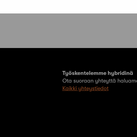
Työskentelemme hybridinä
Ota suoraan yhteyttä haluama
Kaikki yhteystiedot