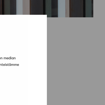
en median
änteistämme