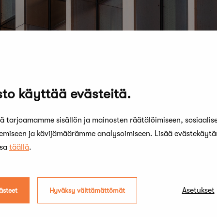
to käyttää evästeitä.
 tarjoamamme sisällön ja mainosten räätälöimiseen, sosiaalis
kemiseen ja kävijämäärämme analysoimiseen. Lisää evästekäyt
ssa
täällä
.
Asetukset
ästeet
Hyväksy välttämättömät