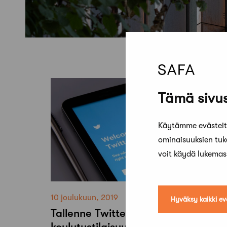
Tämä sivus
Käytämme evästeitä
ominaisuuksien tu
voit käydä lukema
10 joulukuun, 2019
Hyväksy kaikki ev
Tallenne Twitter-
koulutustilaisuudesta katsottavissa