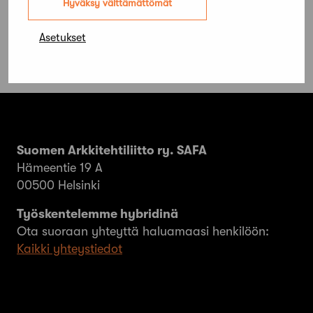
Hyväksy välttämättömät
Asetukset
Suomen Arkkitehtiliitto ry. SAFA
Hämeentie 19 A
00500 Helsinki
Työskentelemme hybridinä
Ota suoraan yhteyttä haluamaasi henkilöön:
Kaikki yhteystiedot