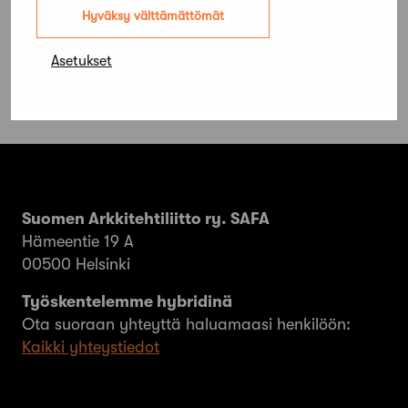
Raseborg
Hyväksy välttämättömät
Asetukset
Suomen Arkkitehtiliitto ry. SAFA
Hämeentie 19 A
00500 Helsinki
Työskentelemme hybridinä
Ota suoraan yhteyttä haluamaasi henkilöön:
Kaikki yhteystiedot