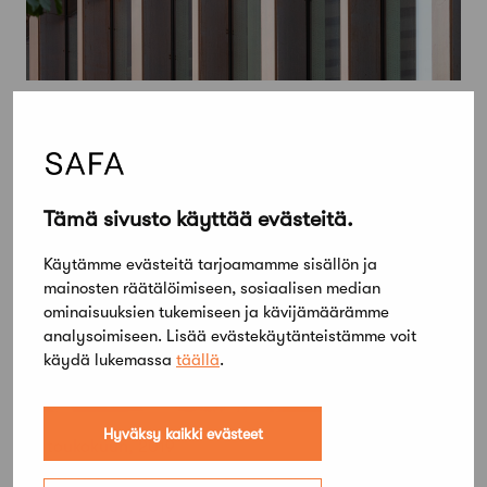
Tämä sivusto käyttää evästeitä.
Käytämme evästeitä tarjoamamme sisällön ja
mainosten räätälöimiseen, sosiaalisen median
ominaisuuksien tukemiseen ja kävijämäärämme
analysoimiseen. Lisää evästekäytänteistämme voit
käydä lukemassa
täällä
.
Hyväksy kaikki evästeet
15 toukokuun, 2019
Projekt Albert – ett nytt konstmuseum i