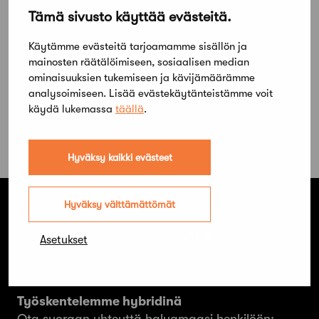
Tämä sivusto käyttää evästeitä.
Käytämme evästeitä tarjoamamme sisällön ja
mainosten räätälöimiseen, sosiaalisen median
ominaisuuksien tukemiseen ja kävijämäärämme
analysoimiseen. Lisää evästekäytänteistämme voit
käydä lukemassa
täällä
.
Hyväksy kaikki evästeet
Hyväksy välttämättömät
Suomen Arkkitehtiliitto ry. SAFA
Asetukset
Hämeentie 19 A
00500 Helsinki
Työskentelemme hybridinä