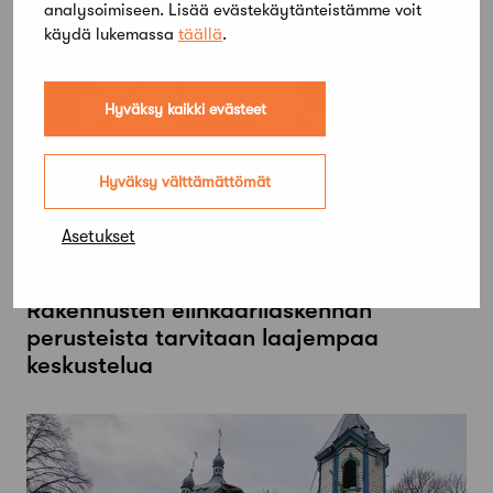
analysoimiseen. Lisää evästekäytänteistämme voit
käydä lukemassa
täällä
.
Hyväksy kaikki evästeet
Hyväksy välttämättömät
Asetukset
27 huhtikuun, 2023
Rakennusten elinkaarilaskennan
perusteista tarvitaan laajempaa
keskustelua