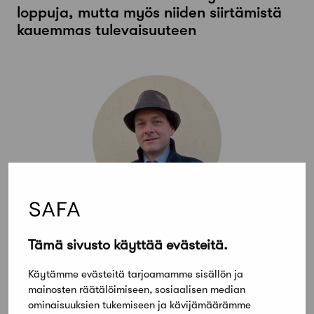
loppuja, mutta myös niiden siirtämistä
kauemmas tulevaisuuteen
19 kesäkuun, 2024
Tämä sivusto käyttää evästeitä.
Kolumni: Arkkitehtuurin ajallinen
Käytämme evästeitä tarjoamamme sisällön ja
mittakaava ylittää ihmiselämän
mainosten räätälöimiseen, sosiaalisen median
ominaisuuksien tukemiseen ja kävijämäärämme