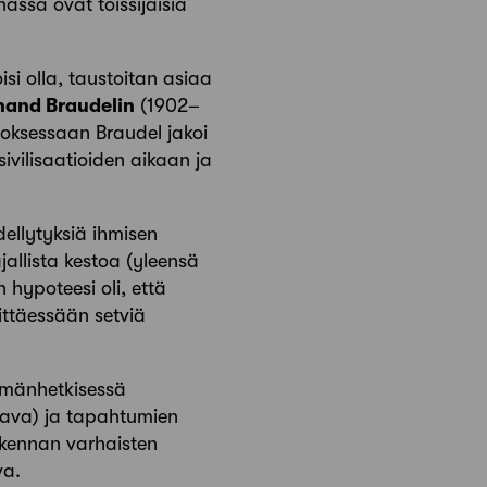
assa ovat toissijaisia
si olla, taustoitan asiaa
nand Braudelin
(1902–
eoksessaan Braudel jakoi
ivilisaatioiden aikaan ja
ellytyksiä ihmisen
jallista kestoa (yleensä
 hypoteesi oli, että
rittäessään setviä
tämänhetkisessä
aava) ja tapahtumien
skennan varhaisten
va.