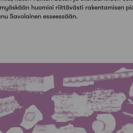
ei myöskään huomioi riittävästi rakentamisen
Panu Savolainen esseessään.