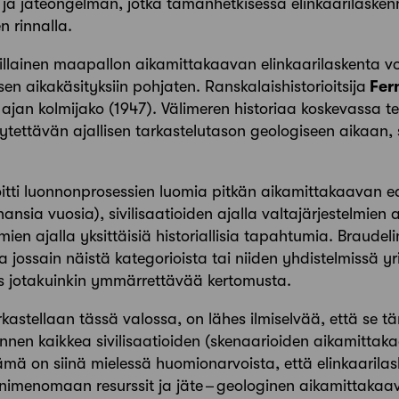
ja jäteongelman, jotka tämänhetkisessä elinkaarilaskenn
 rinnalla.
illainen maapallon aikamittakaavan elinkaarilaskenta voi
sen aikakäsityksiin pohjaten. Ranskalaishistorioitsija
Fer
 ajan kolmijako (1947). Välimeren historiaa koskevassa t
ytettävän ajallisen tarkastelutason geologiseen aikaan, s
oitti luonnonprosessien luomia pitkän aikamittakaavan ed
ansia vuosia), sivilisaatioiden ajalla valtajärjestelmien a
ien ajalla yksittäisiä historiallisia tapahtumia. Braudelin
na jossain näistä kategorioista tai niiden yhdistelmissä y
jotakuinkin ymmärrettävää kertomusta.
rkastellaan tässä valossa, on lähes ilmiselvää, että se 
en kaikkea sivilisaatioiden (skenaarioiden aikamittak
mä on siinä mielessä huomionarvoista, että elinkaarila
 nimenomaan resurssit ja jäte – geologinen aikamittakaa