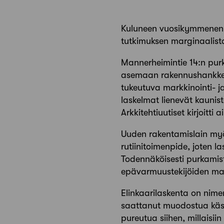
Kuluneen vuosikymmenen 
tutkimuksen marginaalista
Mannerheimintie 14:n pur
asemaan rakennushankkeid
tukeutuva markkinointi- j
laskelmat lienevät kauniste
Arkkitehtiuutiset kirjoitt
Uuden rakentamislain myö
rutiinitoimenpide, joten 
Todennäköisesti purkamis
epävarmuustekijöiden mahd
Elinkaarilaskenta on nime
saattanut muodostua käsit
pureutua siihen, millaisiin