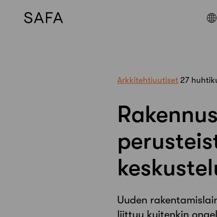
Skip
to
content
Arkkitehtiuutiset
27 huhtik
Rakennus
perusteis
keskuste
Uuden rakentamislain
liittyy kuitenkin ong