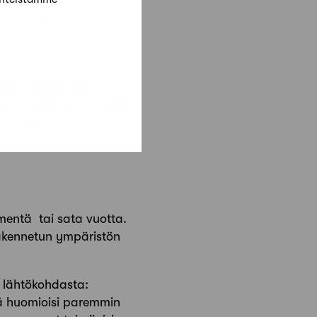
skentaan valitun datan ja
ä itse rakentamisprosessi
armempi, mitä kauemmas
uksen päästöistä
a? Laskelmien tuloksissa
ymän täydellisestä
mmentä tai sata vuotta.
 rakennetun ympäristön
a lähtökohdasta:
mä huomioisi paremmin