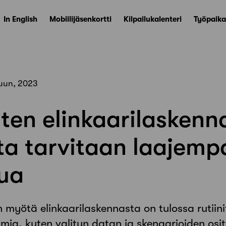
In English
Mobiilijäsenkortti
Kilpailukalenteri
Työpaika
uun, 2023
ten elinkaarilaskenn
ta tarvitaan laajemp
lua
 myötä elinkaarilaskennasta on tulossa rutiini
elmia, kuten valitun datan ja skenaarioiden osi