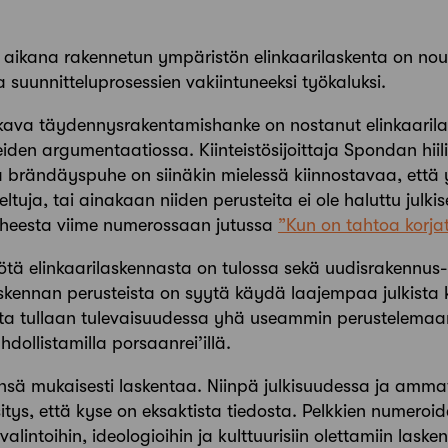
aikana rakennetun ympäristön elinkaarilaskenta on no
 suunnitteluprosessien vakiintuneeksi työkaluksi.
kava ­täydennysrakentamishanke on nostanut elinkaaril
en argumentaatiossa. Kiinteistösijoittaja Spondan hiil
a brändäyspuhe on siinäkin mielessä kiinnostavaa, että 
ltuja, tai ainakaan niiden perusteita ei ole haluttu julkis
i aiheesta viime numerossaan jutussa
”Kun on tahtoa korjat
tä elinkaarilaskennasta on tulossa sekä uudisrakennus-
laskennan perusteista on syytä käydä laajempaa julkista 
ta tullaan tulevaisuudessa yhä useammin perustelemaan
ollistamilla porsaanrei’illä.
nsä mukaisesti laskentaa. Niinpä julkisuudessa ja ammatt
ys, että kyse on eksaktista tiedosta. Pelkkien numeroide
 valintoihin, ideologioihin ja kulttuurisiin olettamiin las