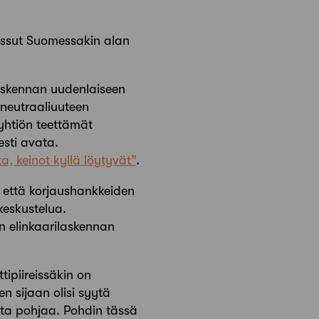
ussut Suomessakin alan
askennan uudenlaiseen
ineutraaliuuteen
yhtiön teettämät
esti avata.
a, keinot kyllä löytyvät”
.
 että korjaushankkeiden
keskustelua.
 elinkaarilaskennan
ipiireissäkin on
n sijaan olisi syytä
kenta pohjaa. Pohdin tässä