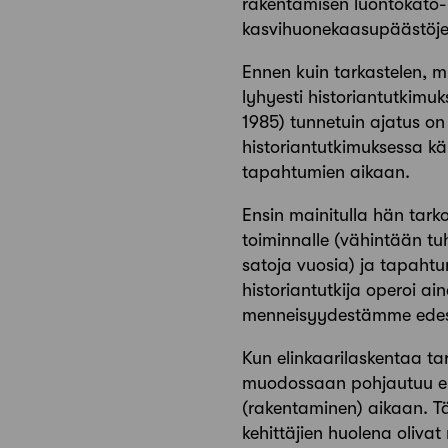
rakentamisen luontokato- 
kasvihuonekaasupäästöjen
Ennen kuin tarkastelen, m
lyhyesti historiantutkimuk
1985) tunnetuin ajatus on
historiantutkimuksessa kä
tapahtumien aikaan.
Ensin mainitulla hän tark
toiminnalle (vähintään tuh
satoja vuosia) ja tapahtum
historiantutkija operoi ai
menneisyydestämme edes 
Kun elinkaarilaskentaa ta
muodossaan pohjautuu enn
(rakentaminen) aikaan. Tä
kehittäjien
huolena olivat