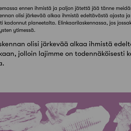
olemassa ennen ihmistä ja paljon jätettä jää tänne meid
ennan olisi järkevää alkaa ihmistä edeltävästä ajasta ja
i kadonnut planeetalta. Elinkaari­laskennassa, jos jossak
ysten ytimessä.
skennan olisi järkevää alkaa ihmistä edel
kaan, jolloin lajimme on todennäköisesti 
a.