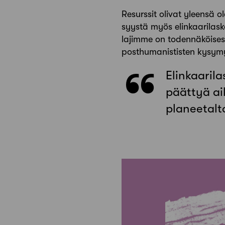
Resurssit olivat yleensä 
syystä myös elinkaarilask
lajimme on todennäköisest
posthumanististen kysym
Elinkaarila
päättyä ai
planeetalt