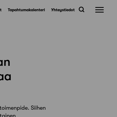
t
Tapahtumakalenteri
Yhteystiedot
an
aa
toimenpide. Siihen
ttainen