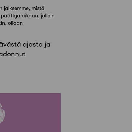
än jälkeemme, mistä
 päättyä aikaan, jolloin
in, ollaan
tävästä ajasta ja
kadonnut