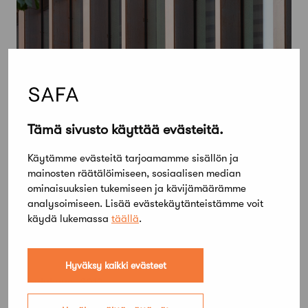
Tämä sivusto käyttää evästeitä.
Käytämme evästeitä tarjoamamme sisällön ja
mainosten räätälöimiseen, sosiaalisen median
ominaisuuksien tukemiseen ja kävijämäärämme
analysoimiseen. Lisää evästekäytänteistämme voit
käydä lukemassa
täällä
.
Hyväksy kaikki evästeet
4 joulukuun, 2019
50 vuotta sitten: Miksi ei arkkitehti?