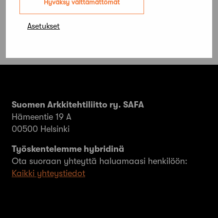
Hyväksy välttämättömät
Asetukset
Suomen Arkkitehtiliitto ry. SAFA
Hämeentie 19 A
00500 Helsinki
Työskentelemme hybridinä
Ota suoraan yhteyttä haluamaasi henkilöön:
Kaikki yhteystiedot