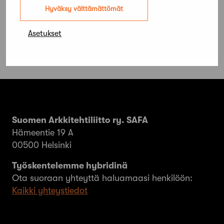
maksuluokkia selkeytettiin
Hyväksy välttämättömät
Asetukset
Suomen Arkkitehtiliitto ry. SAFA
Hämeentie 19 A
00500 Helsinki
Työskentelemme hybridinä
Ota suoraan yhteyttä haluamaasi henkilöön:
Kaikki yhteystiedot