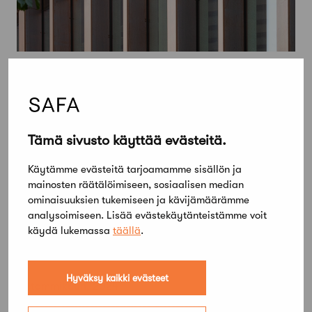
Tämä sivusto käyttää evästeitä.
Käytämme evästeitä tarjoamamme sisällön ja
mainosten räätälöimiseen, sosiaalisen median
ominaisuuksien tukemiseen ja kävijämäärämme
analysoimiseen. Lisää evästekäytänteistämme voit
käydä lukemassa
täällä
.
Hyväksy kaikki evästeet
10 tammikuun, 2024
Safan jäsenmaksun alennusperusteita ja