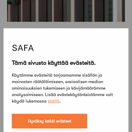
Tämä sivusto käyttää evästeitä.
Käytämme evästeitä tarjoamamme sisällön ja
mainosten räätälöimiseen, sosiaalisen median
ominaisuuksien tukemiseen ja kävijämäärämme
analysoimiseen. Lisää evästekäytänteistämme voit
käydä lukemassa
täällä
.
12 lokakuun, 2022
Hyväksy kaikki evästeet
Uusi visuaalinen ilme luo tunnistettavaa