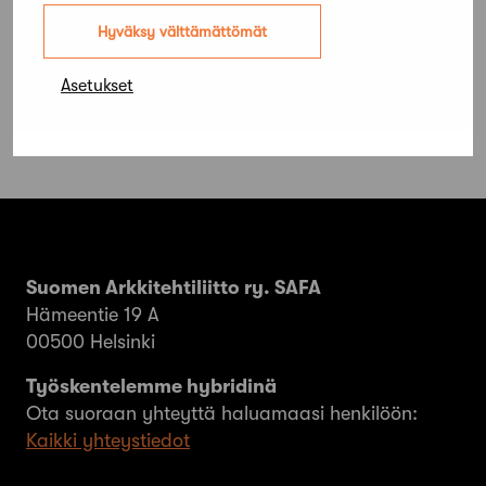
ja yhtenäistä kuvaa Suomen
Hyväksy välttämättömät
Arkkitehtiliitosta
Asetukset
Suomen Arkkitehtiliitto ry. SAFA
Hämeentie 19 A
00500 Helsinki
Työskentelemme hybridinä
Ota suoraan yhteyttä haluamaasi henkilöön:
Kaikki yhteystiedot