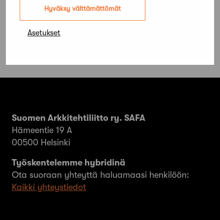
ratkesi
Hyväksy välttämättömät
Asetukset
Suomen Arkkitehtiliitto ry. SAFA
Hämeentie 19 A
00500 Helsinki
Työskentelemme hybridinä
Ota suoraan yhteyttä haluamaasi henkilöön:
Kaikki yhteystiedot