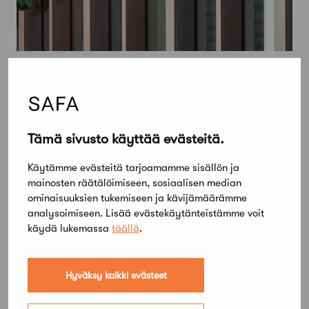
Tämä sivusto käyttää evästeitä.
Käytämme evästeitä tarjoamamme sisällön ja
mainosten räätälöimiseen, sosiaalisen median
ominaisuuksien tukemiseen ja kävijämäärämme
analysoimiseen. Lisää evästekäytänteistämme voit
käydä lukemassa
täällä
.
Hyväksy kaikki evästeet
4 lokakuun, 2022
Tikkurilan Väritehtaan kutsukilpailu