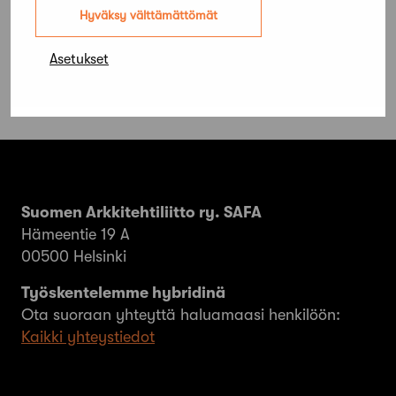
haettavana
Hyväksy välttämättömät
Asetukset
Suomen Arkkitehtiliitto ry. SAFA
Hämeentie 19 A
00500 Helsinki
Työskentelemme hybridinä
Ota suoraan yhteyttä haluamaasi henkilöön:
Kaikki yhteystiedot