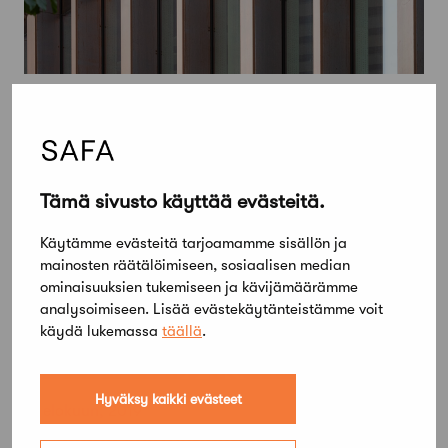
Tämä sivusto käyttää evästeitä.
Käytämme evästeitä tarjoamamme sisällön ja
mainosten räätälöimiseen, sosiaalisen median
ominaisuuksien tukemiseen ja kävijämäärämme
analysoimiseen. Lisää evästekäytänteistämme voit
käydä lukemassa
täällä
.
Hyväksy kaikki evästeet
19 elokuun, 2019
Euroopan kulttuuriperintöpalkinnot 2020