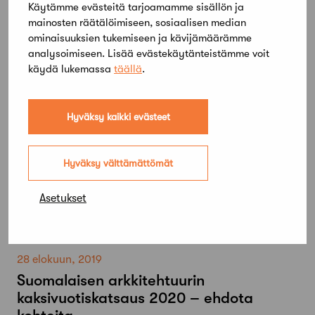
Käytämme evästeitä tarjoamamme sisällön ja
kaksivuotiskatsaus kuvastaa
mainosten räätälöimiseen, sosiaalisen median
arkkitehtuuria yhteiskunnan
ominaisuuksien tukemiseen ja kävijämäärämme
hyvinvoinnin ja vakauden rakentajana
analysoimiseen. Lisää evästekäytänteistämme voit
käydä lukemassa
täällä
.
Hyväksy kaikki evästeet
Hyväksy välttämättömät
Asetukset
28 elokuun, 2019
Suomalaisen arkkitehtuurin
kaksivuotiskatsaus 2020 – ehdota