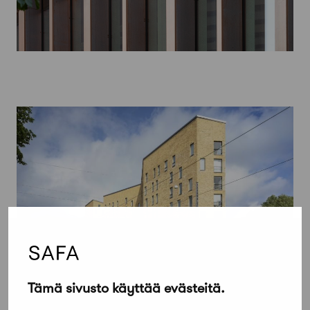
15 kesäkuun, 2020
Tämä sivusto käyttää evästeitä.
Suomen arkkitehtuurin