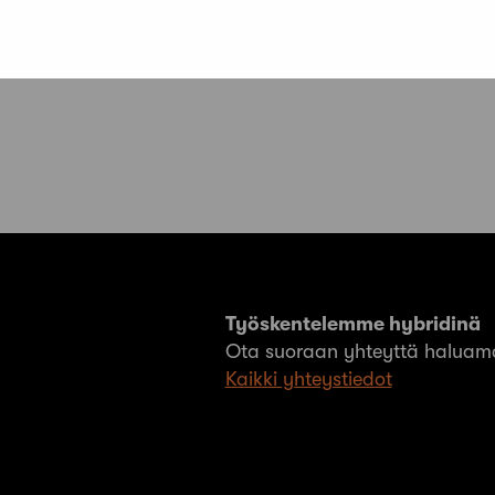
A
j
Työskentelemme hybridinä
Ota suoraan yhteyttä haluama
Kaikki yhteystiedot