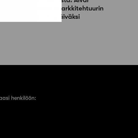
allon syntymäpäivä arkkitehtuurin
a muotoilun liputuspäiväksi
asi henkilöön: