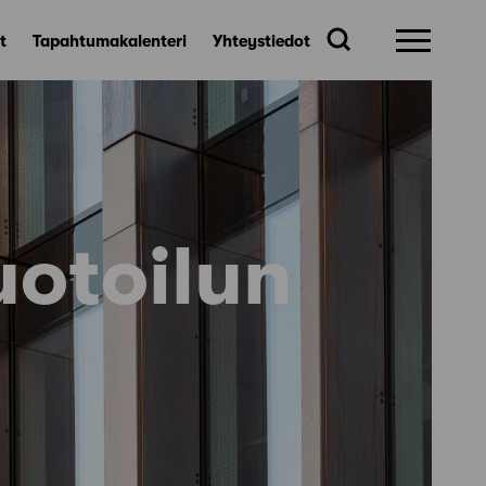
t
Tapahtumakalenteri
Yhteystiedot
uotoilun