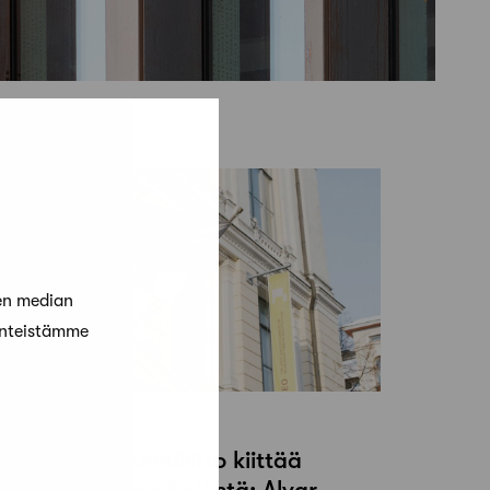
en median
änteistämme
4 tammikuun, 2022
uomen Arkkitehtiliitto kiittää
isäministeriön päätöstä: Alvar