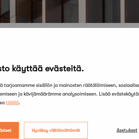
to käyttää evästeitä.
 tarjoamamme sisällön ja mainosten räätälöimiseen, sosiaalis
kemiseen ja kävijämäärämme analysoimiseen. Lisää evästekäyt
ssa
täällä
.
16 tammikuun, 2023
2
n
ArkMuoto 2023 -ohjelmistossa on yli
S
Asetukset
ästeet
Hyväksy välttämättömät
50 tapahtumaa ympäri maan
s