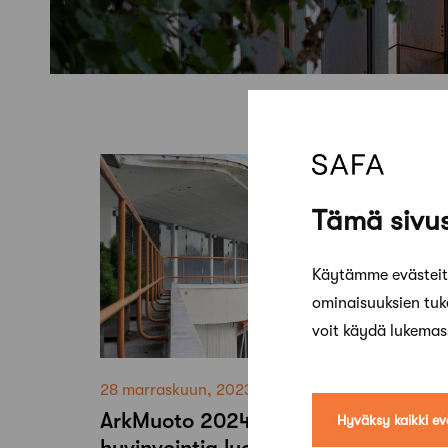
Tämä sivus
Käytämme evästeitä
ominaisuuksien tu
voit käydä lukema
28 marraskuun, 2023
ArkMuoto 2024 nostaa keskusteluu
Hyväksy kaikki ev
hyvinvointia luovat tilat –