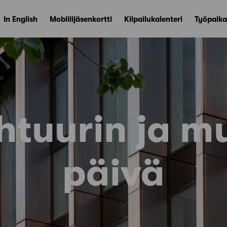
In English
Mobiilijäsenkortti
Kilpailukalenteri
Työpaika
htuurin ja m
päivä