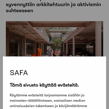
syvennyttiin arkkitehtuurin ja aktivismin
suhteeseen
3 marraskuun, 2023
Tämä sivusto käyttää evästeitä.
Arkkitehtuurin ajankohtaisia teemoja
Käytämme evästeitä tarjoamamme sisällön ja
käsittelevä Architecture Speaks -
mainosten räätälöimiseen, sosiaalisen median
luentosarja starttaa jälleen
ominaisuuksien tukemiseen ja kävijämäärämme