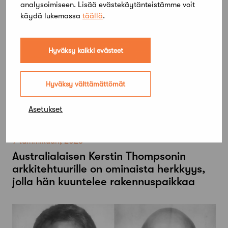
analysoimiseen. Lisää evästekäytänteistämme voit
käydä lukemassa
täällä
.
Hyväksy kaikki evästeet
Hyväksy välttämättömät
Asetukset
9 tammikuun, 2023
Australialaisen Kerstin Thompsonin
arkkitehtuurille on ominaista herkkyys,
jolla hän kuuntelee rakennuspaikkaa