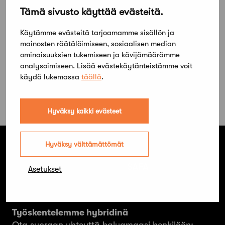
Tämä sivusto käyttää evästeitä.
Käytämme evästeitä tarjoamamme sisällön ja
mainosten räätälöimiseen, sosiaalisen median
ominaisuuksien tukemiseen ja kävijämäärämme
analysoimiseen. Lisää evästekäytänteistämme voit
käydä lukemassa
täällä
.
Hyväksy kaikki evästeet
Hyväksy välttämättömät
Suomen Arkkitehtiliitto ry. SAFA
Asetukset
Hämeentie 19 A
00500 Helsinki
Työskentelemme hybridinä