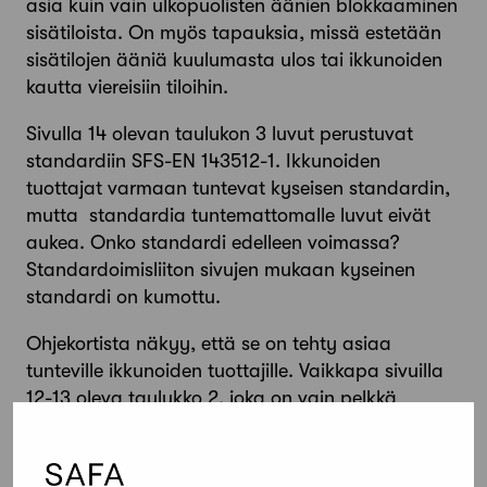
asia kuin vain ulkopuolisten äänien blokkaaminen
sisätiloista. On myös tapauksia, missä estetään
sisätilojen ääniä kuulumasta ulos tai ikkunoiden
kautta viereisiin tiloihin.
Sivulla 14 olevan taulukon 3 luvut perustuvat
standardiin SFS-EN 143512-1. Ikkunoiden
tuottajat varmaan tuntevat kyseisen standardin,
mutta standardia tuntemattomalle luvut eivät
aukea. Onko standardi edelleen voimassa?
Standardoimisliiton sivujen mukaan kyseinen
standardi on kumottu.
Ohjekortista näkyy, että se on tehty asiaa
tunteville ikkunoiden tuottajille. Vaikkapa sivuilla
12-13 oleva taulukko 2, joka on vain pelkkä
standardiluettelo, jota käyttääkseen täytyy ostaa
kyseiset standardit käyttöönsä. Samoin sivulla 15
ikkunoita koskevat vaatimukset on vain lueteltu