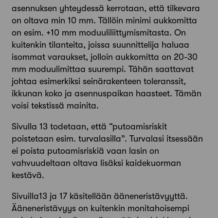
asennuksen yhteydessä kerrotaan, että tilkevara
on oltava min 10 mm. Tällöin minimi aukkomitta
on esim. +10 mm moduuliliittymismitasta. On
kuitenkin tilanteita, joissa suunnittelija haluaa
isommat varaukset, jolloin aukkomitta on 20-30
mm moduulimittaa suurempi. Tähän saattavat
johtaa esimerkiksi seinärakenteen toleranssit,
ikkunan koko ja asennuspaikan haasteet. Tämän
voisi tekstissä mainita.
Sivulla 13 todetaan, että “putoamisriskit
poistetaan esim. turvalasilla”. Turvalasi itsessään
ei poista putoamisriskiä vaan lasin on
vahvuudeltaan oltava lisäksi kaidekuorman
kestävä.
Sivuilla13 ja 17 käsitellään ääneneristävyyttä.
Ääneneristävyys on kuitenkin monitahoisempi