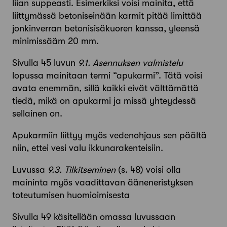
liian suppeasti. Esimerkiksi voisi mainita, että
liittymässä betoniseinään karmit pitää limittää
jonkinverran betonisisäkuoren kanssa, yleensä
minimissääm 20 mm.
Sivulla 45 luvun
9.1. Asennuksen valmistelu
lopussa mainitaan termi “apukarmi”. Tätä voisi
avata enemmän, sillä kaikki eivät välttämättä
tiedä, mikä on apukarmi ja missä yhteydessä
sellainen on.
Apukarmiin liittyy myös vedenohjaus sen päältä
niin, ettei vesi valu ikkunarakenteisiin.
Luvussa
9.3. Tilkitseminen
(s. 48) voisi olla
maininta myös vaadittavan ääneneristyksen
toteutumisen huomioimisesta
Sivulla 49 käsitellään omassa luvussaan