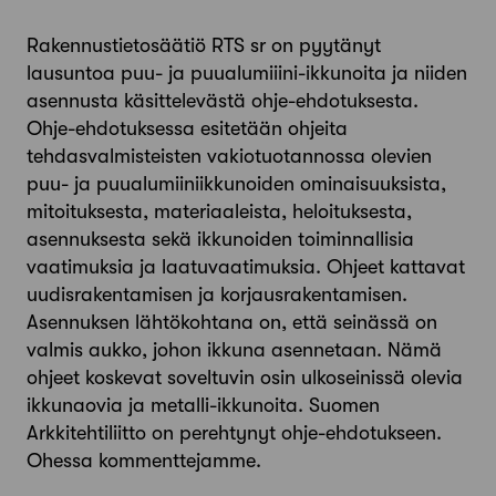
Rakennustietosäätiö RTS sr on pyytänyt
lausuntoa puu- ja puualumiiini-ikkunoita ja niiden
asennusta käsittelevästä ohje-ehdotuksesta.
Ohje-ehdotuksessa esitetään ohjeita
tehdasvalmisteisten vakiotuotannossa olevien
puu- ja puualumiiniikkunoiden ominaisuuksista,
mitoituksesta, materiaaleista, heloituksesta,
asennuksesta sekä ikkunoiden toiminnallisia
vaatimuksia ja laatuvaatimuksia. Ohjeet kattavat
uudisrakentamisen ja korjausrakentamisen.
Asennuksen lähtökohtana on, että seinässä on
valmis aukko, johon ikkuna asennetaan. Nämä
ohjeet koskevat soveltuvin osin ulkoseinissä olevia
ikkunaovia ja metalli-ikkunoita. Suomen
Arkkitehtiliitto on perehtynyt ohje-ehdotukseen.
Ohessa kommenttejamme.