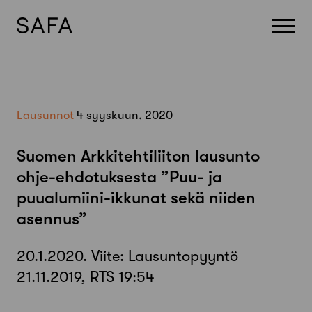
Skip
to
content
Lausunnot
4 syyskuun, 2020
Suomen Arkkitehtiliiton lausunto
ohje-ehdotuksesta ”Puu- ja
puualumiini-ikkunat sekä niiden
asennus”
20.1.2020. Viite: Lausuntopyyntö
21.11.2019, RTS 19:54