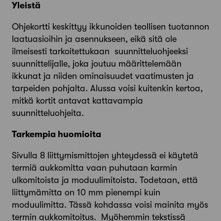
Yleistä
Ohjekortti keskittyy ikkunoiden teollisen tuotannon
laatuasioihin ja asennukseen, eikä sitä ole
ilmeisesti tarkoitettukaan suunnitteluohjeeksi
suunnittelijalle, joka joutuu määrittelemään
ikkunat ja niiden ominaisuudet vaatimusten ja
tarpeiden pohjalta. Alussa voisi kuitenkin kertoa,
mitkä kortit antavat kattavampia
suunnitteluohjeita.
Tarkempia huomioita
Sivulla 8 liittymismittojen yhteydessä ei käytetä
termiä aukkomitta vaan puhutaan karmin
ulkomitoista ja moduulimitoista. Todetaan, että
liittymämitta on 10 mm pienempi kuin
moduulimitta. Tässä kohdassa voisi mainita myös
termin aukkomitoitus. Myöhemmin tekstissä