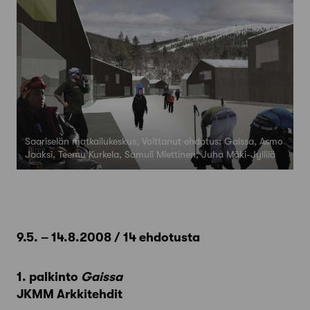
Saariselän matkailukeskus, Voittanut ehdotus: Gaissa, Asmo
Jaaksi, Teemu Kurkela, Samuli Miettinen, Juha Mäki-Jyllilä
9.5. – 14.8.2008 / 14 ehdotusta
1. palkinto
Gaissa
JKMM Arkkitehdit