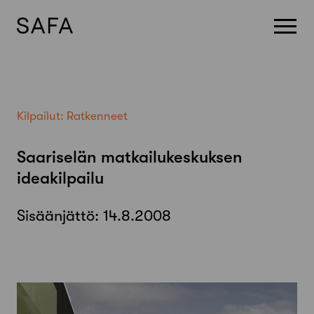
Skip
to
content
Kilpailut:
Ratkenneet
Saariselän matkailukeskuksen
ideakilpailu
Sisäänjättö:
14.8.2008