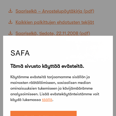
Saariselkä – Arvostelupöytäkirja
Kaikkien palkittujen ehdotusten tekijät
Saariselkä, tiedote, 22.11.2008
Tämä sivusto käyttää evästeitä.
Käytämme evästeitä tarjoamamme sisällön ja
mainosten räätälöimiseen, sosiaalisen median
ominaisuuksien tukemiseen ja kävijämäärämme
analysoimiseen. Lisää evästekäytänteistämme voit
käydä lukemassa
täällä
.