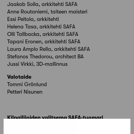
Jaakob Solla, arkkitehti SAFA
Anne Routaniemi, taiteen maisteri
Essi Peltola, arkkitehti
Helena Tasa, arkkitehti SAFA
Olli Tallbacka, arkkitehti SAFA
Tapani Eronen, arkkitehti SAFA
Laura Amplo Rella, arkkitehti SAFA
Stefanos Thedorou, architect BA
Jussi Virkki, 3D-mallinnus
Valotaide
Tommi Grönlund
Petteri Nisunen
Kilpailijoiden valitsema SAFA-tuomari
Jussi Murole