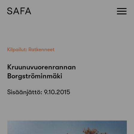
Skip
to
content
Kilpailut:
Ratkenneet
Kruunuvuorenrannan
Borgströminmäki
Sisäänjättö:
9.10.2015