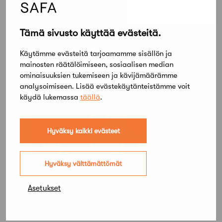
Kruunuvuorenrannan Borgströminmäki –
Tämä sivusto käyttää evästeitä.
Kilpailuohjelma
Käytämme evästeitä tarjoamamme sisällön ja
Kruunuvuorenrannan Borgströminmäki –
mainosten räätälöimiseen, sosiaalisen median
Arvostelupöytäkirja
ominaisuuksien tukemiseen ja kävijämäärämme
analysoimiseen. Lisää evästekäytänteistämme voit
käydä lukemassa
täällä
.
Hyväksy kaikki evästeet
Hyväksy välttämättömät
Asetukset