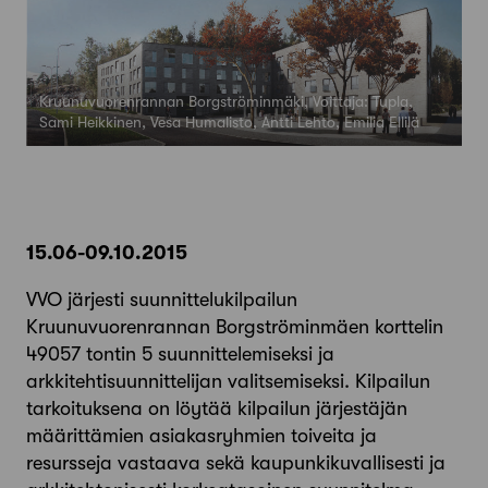
Kruunuvuorenrannan Borgströminmäki, Voittaja: Tupla,
Sami Heikkinen, Vesa Humalisto, Antti Lehto, Emilia Ellilä
15.06-09.10.2015
VVO järjesti suunnittelukilpailun
Kruunuvuorenrannan Borgströminmäen korttelin
49057 tontin 5 suunnittelemiseksi ja
arkkitehtisuunnittelijan valitsemiseksi. Kilpailun
tarkoituksena on löytää kilpailun järjestäjän
määrittämien asiakasryhmien toiveita ja
resursseja vastaava sekä kaupunkikuvallisesti ja