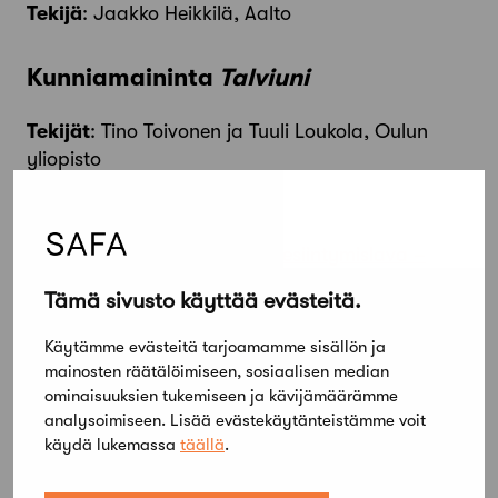
Tekijä
: Jaakko Heikkilä, Aalto
Kunniamaininta
Talviuni
Tekijät
: Tino Toivonen ja Tuuli Loukola, Oulun
yliopisto
Kilpailusivut
Pandakaupunki Ähtärin esiintymislava –
Kilpailuohjelma
Tämä sivusto käyttää evästeitä.
Pandakaupunki Ähtärin esiintymislava –
Käytämme evästeitä tarjoamamme sisällön ja
Arvostelupöytäkirja (pdf)
mainosten räätälöimiseen, sosiaalisen median
ominaisuuksien tukemiseen ja kävijämäärämme
analysoimiseen. Lisää evästekäytänteistämme voit
käydä lukemassa
täällä
.