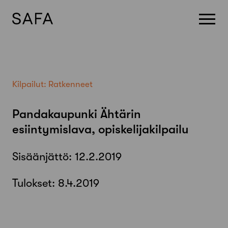
Skip
to
content
Kilpailut:
Ratkenneet
Pandakaupunki Ähtärin
esiintymislava, opiskelijakilpailu
Sisäänjättö:
12.2.2019
Tulokset:
8.4.2019