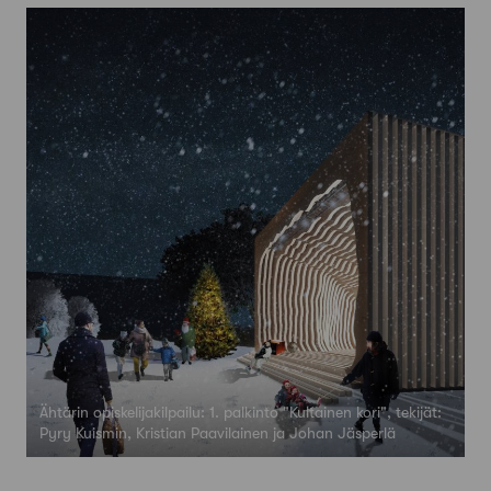
Ähtärin opiskelijakilpailu: 1. palkinto "Kultainen kori", tekijät:
Pyry Kuismin, Kristian Paavilainen ja Johan Jäsperlä