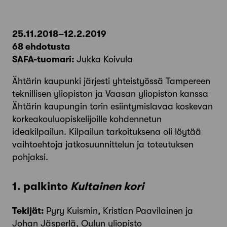
25.11.2018–12.2.2019
68 ehdotusta
SAFA-tuomari:
Jukka Koivula
Ähtärin kaupunki järjesti yhteistyössä Tampereen
teknillisen yliopiston ja Vaasan yliopiston kanssa
Ähtärin kaupungin torin esiintymislavaa koskevan
korkeakouluopiskelijoille kohdennetun
ideakilpailun. Kilpailun tarkoituksena oli löytää
vaihtoehtoja jatkosuunnittelun ja toteutuksen
pohjaksi.
1. palkinto
Kultainen kori
Tekijät:
Pyry Kuismin, Kristian Paavilainen ja
Johan Jäsperlä, Oulun yliopisto