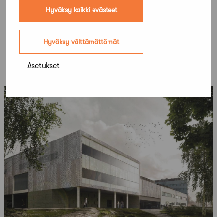
Hyväksy kaikki evästeet
Hyväksy välttämättömät
Lisää kilpailuja
Kaikki kilpailut
Asetukset