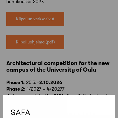
huhtikuussa 2027.
Kilpailun verkkosivut
Kilpailuohjelma
Architectural competition for the new
campus of the University of Oulu
Phase 1:
25.5.–
2.10.2026
Phase 2:
1/2027 – 4/2027
7
Judges appointed by SAFA: Aaro Artto ja Jenni
Reuter
The task is to design a new campus for the