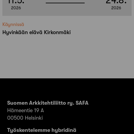
11.5.
24.8.
2026
2026
Käynnissä
Hyvinkään elävä Kirkonmäki
Suomen Arkkitehtiliitto ry. SAFA
Hämeentie 19 A
00500 Helsinki
Työskentelemme hybridinä