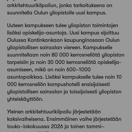
arkkitehtuurikilpailun, jonka tarkoituksena on
suunnitella Oulun yliopistolle uusi kampus.
Uuteen kampukseen tulee yliopiston toimintojen
lisäksi opiskelija-asuntoja. Uusi kampus sijoittuu
Oulussa Kontinkankaan kaupunginosaan Oulun
yliopistollisen sairaalan viereen. Kampukselle
suunnitellaan noin 80 000 kerrosneliötä yliopiston
tarpeisiin ja noin 30 000 kerrosneliötä opiskelija-
asumiseen, mikä on noin 600–1000
asuntopaikkaa. Lisäksi kampukselle tulee noin 10
000 kerrosneliön kampushotelli ensisijaisesti
yliopistollisen sairaalan ja toissijaisesti yliopiston
yhteiskäyttöön.
Yleinen arkkitehtuurikilpailu järjestetään
kaksivaiheisena. Ensimmäinen vaihe järjestetään
touko–lokakuussa 2026 ja toinen tammi–