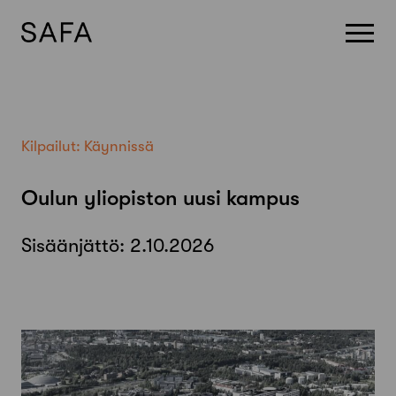
Skip
to
content
Kilpailut:
Käynnissä
Oulun yliopiston uusi kampus
Sisäänjättö:
2.10.2026