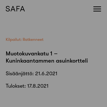
Skip
to
content
Kilpailut:
Ratkenneet
Muotokuvankatu 1 –
Kuninkaantammen asuinkortteli
Sisäänjättö:
21.6.2021
Tulokset:
17.8.2021