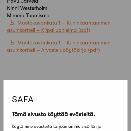
Havu Järvelä
Ninni Westerholm
Mimma Tuomisalo
Muotokuvankatu 1 – Kuninkaantammen
asuinkortteli – Kilpailuohjelma
Muotokuvankatu 1 – Kuninkaantammen
asuinkortteli – Arvostelupöytäkirja
Tämä sivusto käyttää evästeitä.
Lisää kilpailuja
Kaikki kilpailut
Käytämme evästeitä tarjoamamme sisällön ja