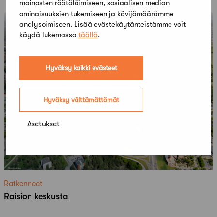
mainosten räätälöimiseen, sosiaalisen median
ominaisuuksien tukemiseen ja kävijämäärämme
analysoimiseen. Lisää evästekäytänteistämme voit
käydä lukemassa
täällä
.
Hyväksy kaikki evästeet
Hyväksy välttämättömät
Asetukset
Ratkenneet
Raision keskusta