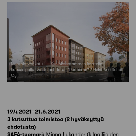
Muotokuvankatu 1 – Kuninkaantammen korttelin
kutsukilpailu, voittajaehdotus "Puuperhe" / Helst Arkkitehdit
Oy
19.4.2021–21.6.2021
3 kutsuttua toimistoa (2 hyväksyttyä
ehdotusta)
SAFA-tuomari:
Minna Lukander (kilpailijoiden