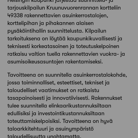
Helsingin kaupunki järjestää suunnittelu- ja
tarjouskilpailun Kruunuvuorenrannan kortteliin
49338 rakennettavien asuinkerrostalojen,
korttelipihan ja pihakannen alaisen
pysäköintihallin suunnittelusta. Kilpailun
tarkoituksena on löytää kaupunkikuvallisesti ja
teknisesti korkeatasoinen ja toteutuskelpoinen
ratkaisu valtion tuella rakennettavien vuokra- ja
asumisoikeusasuntojen rakentamiseksi.
Tavoitteena on suunnitella asuinkerrostalokohde,
jossa toiminnalliset, esteettiset, tekniset ja
taloudelliset vaatimukset on ratkaistu
tasapainoisesti ja innovatiivisesti. Rakennukset
tulee suunnitella elinkaarikustannuksiltaan
edullisiksi ja investointikustannuksiltaan
toteuttamiskelpoisiksi. Tavoitteena on hyvä
taloarkkitehtuuri ja asuinympäristö
taloudellisuutta unohtamatta.