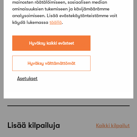
mainosten räätälöimiseen, sosiaalisen median
Emilia Weckman, maisema-arkkitehti MARK
ominaisuuksien tukemiseen ja kävijämäärämme
Sarianna Salminen, maisema-arkkitehti MARK
analysoimiseen. Lisää evästekäytänteistämme voit
käydä lukemassa
täällä
.
Hankintailmoitus TED:ssä
Helsingin kaupungin suunnittelukilpailut
Hyväksy kaikki evästeet
Kruunuvuorenranta k49338 –
Arvostelupöytäkirja
Hyväksy välttämättömät
Asetukset
Lisää kilpailuja
Kaikki kilpailut