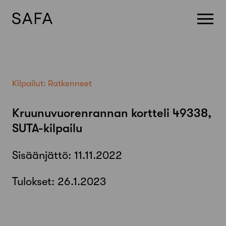
Skip
to
content
Kilpailut:
Ratkenneet
Kruunuvuorenrannan kortteli 49338,
SUTA-kilpailu
Sisäänjättö:
11.11.2022
Tulokset:
26.1.2023