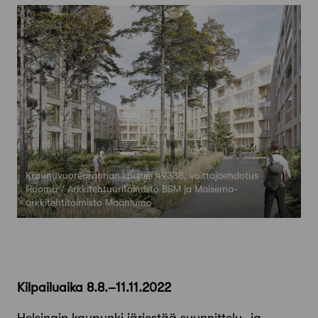
Kruunuvuorenrannan kortteli 49338, voittajaehdotus
Huoma / Arkkitehtuuritoimisto B&M ja Maisema-
arkkitehtitoimisto Maanlumo
Kilpailuaika 8.8.–11.11.2022