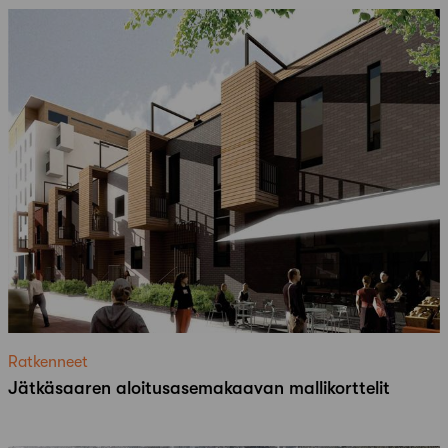
Ratkenneet
Jätkäsaaren aloitusasemakaavan mallikorttelit