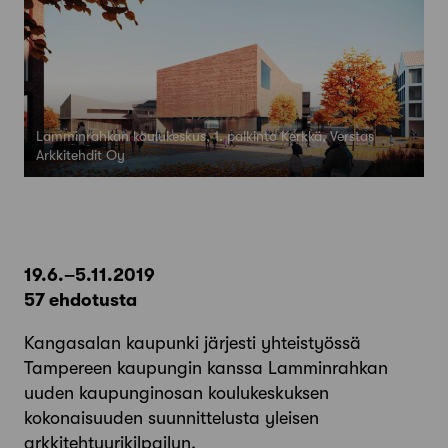
Lamminrahkan koulukeskus, 1. palkinto Kerkkä, Verstas
Arkkitehdit Oy
19.6.–5.11.2019
57 ehdotusta
Kangasalan kaupunki järjesti yhteistyössä
Tampereen kaupungin kanssa Lamminrahkan
uuden kaupunginosan koulukeskuksen
kokonaisuuden suunnittelusta yleisen
arkkitehtuurikilpailun.