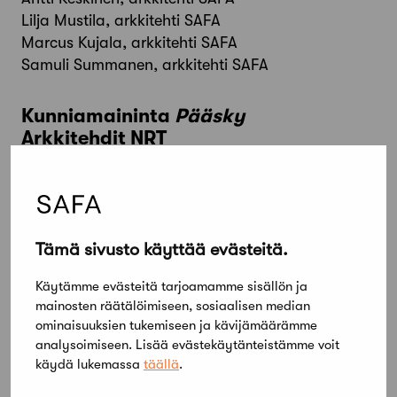
Lilja Mustila, arkkitehti SAFA
Marcus Kujala, arkkitehti SAFA
Samuli Summanen, arkkitehti SAFA
Kunniamaininta
Pääsky
Arkkitehdit NRT
Tekijät
Teemu Tuomi
Anna Kumpulainen
Olli Vuorinen
Tämä sivusto käyttää evästeitä.
Valtteri Osara
Käytämme evästeitä tarjoamamme sisällön ja
mainosten räätälöimiseen, sosiaalisen median
Kunniamaininta
Lamminrahkala
ominaisuuksien tukemiseen ja kävijämäärämme
Arkkitehtistudio M10
analysoimiseen. Lisää evästekäytänteistämme voit
käydä lukemassa
täällä
.
Tekijät