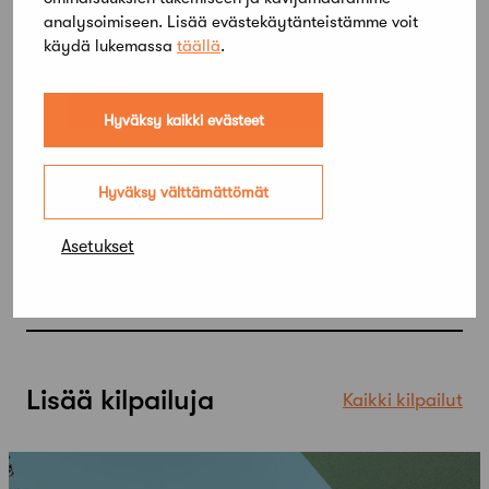
analysoimiseen. Lisää evästekäytänteistämme voit
käydä lukemassa
täällä
.
Hyväksy kaikki evästeet
Hyväksy välttämättömät
Asetukset
Lisää kilpailuja
Kaikki kilpailut