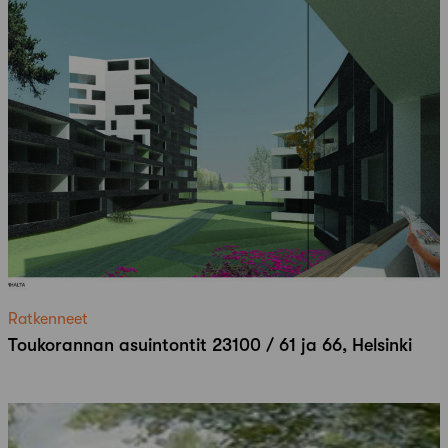
Ratkenneet
Toukorannan asuintontit 23100 / 61 ja 66, Helsinki