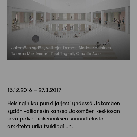
Jakomäen sydän, voittaja: Demos, Matias Kotilainen,
Tuomas Martinsaari, Paul Thynell, Claudia Auer
15.12.2016 – 27.3.2017
Helsingin kaupunki järjesti yhdessä Jakomäen
sydän -allianssin kanssa Jakomäen keskiosan
sekä palvelurakennuksen suunnittelusta
arkkitehtuurikutsukilpailun.