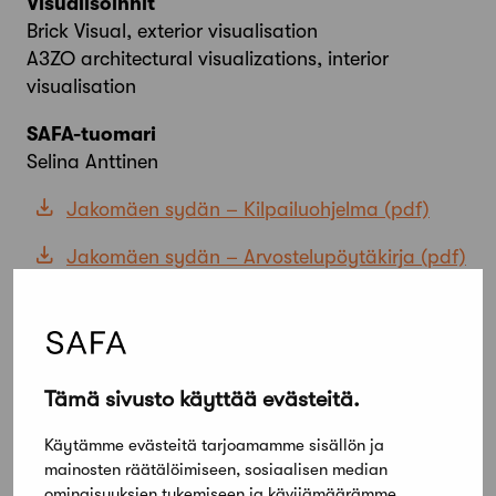
Visualisoinnit
Brick Visual, exterior visualisation
A3ZO architectural visualizations, interior
visualisation
SAFA-tuomari
Selina Anttinen
Jakomäen sydän – Kilpailuohjelma
Jakomäen sydän – Arvostelupöytäkirja
Tämä sivusto käyttää evästeitä.
Käytämme evästeitä tarjoamamme sisällön ja
mainosten räätälöimiseen, sosiaalisen median
ominaisuuksien tukemiseen ja kävijämäärämme