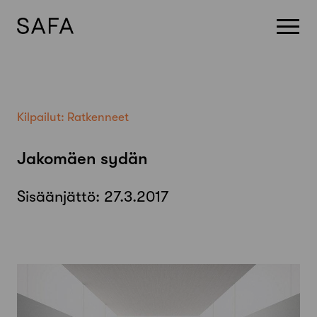
Skip
to
content
Kilpailut:
Ratkenneet
Jakomäen sydän
Sisäänjättö:
27.3.2017