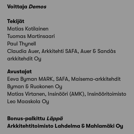
Voittaja
Demos
Tekijät
Matias Kotilainen
Tuomas Martinsaari
Paul Thynell
Claudia Auer, Arkkitehti SAFA, Auer & Sandås
arkkitehdit Oy
Avustajat
Eeva Byman MARK, SAFA, Maisema-arkkitehdit
Byman & Ruokonen Oy
Matias Virtanen, Insinööri (AMK), Insinööritoimisto
Leo Maaskola Oy
Bonus-palkittu
Läppä
Arkkitehtitoimisto Lahdelma & Mahlamäki Oy