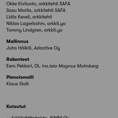
Okke Kiviluoto, arkkitehti SAFA
Sasu Marila, arkkitehti SAFA
Lidia Keveli, arkkitehti
Niklas Lagerbohm, arkkit.yo
Tommy Lindgren, arkkit.yo
Mallinnus
Juho Häikiö, Adactive Oy
Rakenteet
Eero Pekkari, DI,
Ins.tsto Magnus Malmberg
Pienoismalli
Klaus Stolt
Kutsutut
– Arkkitehtitoimisto JKMM Oy