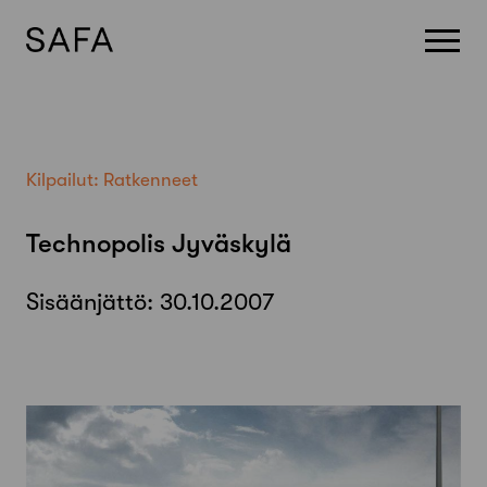
Skip
to
content
Kilpailut:
Ratkenneet
Technopolis Jyväskylä
Sisäänjättö:
30.10.2007