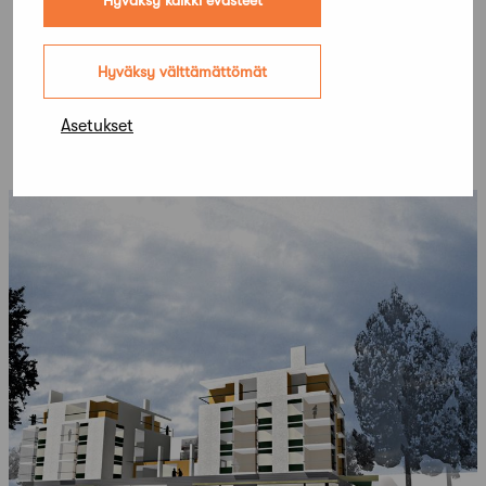
Hyväksy välttämättömät
Asetukset
Lisää kilpailuja
Kaikki kilpailut