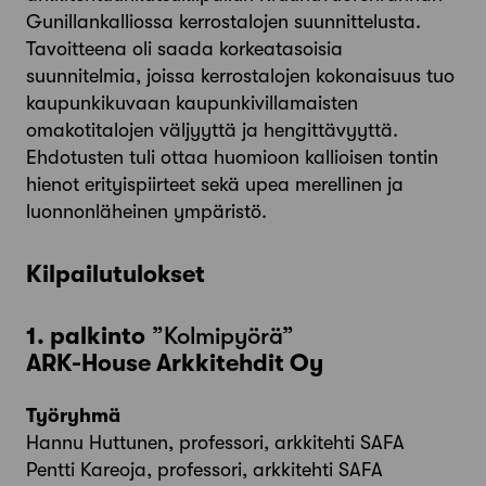
Gunillankalliossa kerrostalojen suunnittelusta.
Tavoitteena oli saada korkeatasoisia
suunnitelmia, joissa kerrostalojen kokonaisuus tuo
kaupunkikuvaan kaupunkivillamaisten
omakotitalojen väljyyttä ja hengittävyyttä.
Ehdotusten tuli ottaa huomioon kallioisen tontin
hienot erityispiirteet sekä upea merellinen ja
luonnonläheinen ympäristö.
Kilpailutulokset
1. palkinto
”Kolmipyörä”
ARK-House Arkkitehdit Oy
Työryhmä
Hannu Huttunen, professori, arkkitehti SAFA
Pentti Kareoja, professori, arkkitehti SAFA