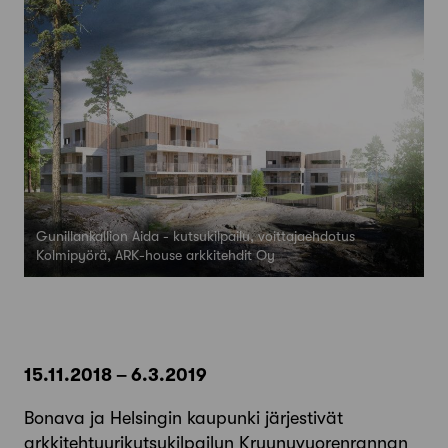
Gunillankallion Aida - kutsukilpailu, voittajaehdotus
Kolmipyörä, ARK-house arkkitehdit Oy
15.11.2018 – 6.3.2019
Bonava ja Helsingin kaupunki järjestivät
arkkitehtuurikutsukilpailun Kruunuvuorenrannan