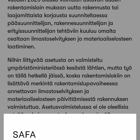
rakentamislain mukaan uutta rakennusta tai
laajamittaista korjausta suunniteltaessa
pääsuunnittelijan, rakennesuunnittelijan ja
erityissuunnittelijan tehtäviin kuuluu omalta
osaltaan ilmastoselvityksen ja materiaaliselosteen
laatiminen.
Niihin liittyvää asetusta on valmisteltu
ympäristöministeriössä kesästä lähtien, mutta työ
on tällä hetkellä jäissä, koska rakentamislakiin on
lisättävä merkintä rakentamislupavaiheessa
annettavan ilmastoselvityksen ja
materiaaliselosteen päivittämisestä rakennuksen
valmistuttua. Asetusvalmistelussa ei ole oleellisia
esteitä nykyisen asetusluonnoksen ripeälle
eteenpäin viemiselle, Safan kannanotossa
todetaan.