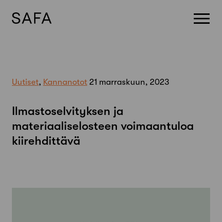
Skip
to
content
Uutiset
,
Kannanotot
21 marraskuun, 2023
Ilmastoselvityksen ja
materiaaliselosteen voimaantuloa
kiirehdittävä