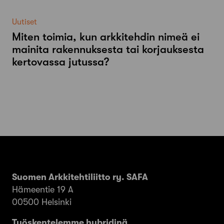
Uutiset
Miten toimia, kun arkkitehdin nimeä ei
mainita rakennuksesta tai korjauksesta
kertovassa jutussa?
Suomen Arkkitehtiliitto ry. SAFA
Hämeentie 19 A
00500 Helsinki
Työskentelemme hybridinä