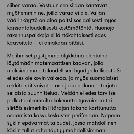
siihen varaa. Vastuun sen sijaan kantavat
myöhemmin ne, joilla varaa ei ole. Vallan
väärinkäyttö on aina paitsi sosiaalisesti myös
kansantaloudellisesti kestämätöntä. Huonoja
rakennuspaikkoja ei lähtökohtaisesti edes
kaavoiteta – ei ainakaan pitäisi.
Me ihmiset pystymme älykkäinä olentoina
löytämään matemaattisen kaavan, jolla
maksimoimme taloudellisen hyödyn laillisesti. Se
ei edes ole kovin vaikeaa, ja myös suomalaiset
arkkitehdit voivat – osa jopa haluaa – tarjota
sellaista suunnittelua. Meidän ei edes tarvitse
palkata ulkomailta kokenutta työvoimaa tai
siirtää esimerkiksi itärajan takana karttunutta
osaamista kasvukeskusten periferiaan. Nopean
syklin epävarmat taloudet, jossa mahdollinen
käsiin tullut raha täytyy mahdollisimman