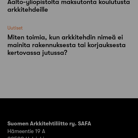
Aalto-​yliopistolta maksutonta koulutusta
arkkitehdeille
Uutiset
Miten toimia, kun arkkitehdin nimeä ei
mainita rakennuksesta tai korjauksesta
kertovassa jutussa?
Suomen Arkkitehtiliitto ry. SAFA
Hämeentie 19 A