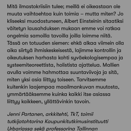
Mitä ilmastokriisiin tulee; meillä ei oikeastaan ole
muuta vaihtoehtoa kuin toimia – mutta miten? Jo
kliseeksi muodostuneen, Albert Einsteinin sitaatiksi
väitetyn lausahduksen mukaan emme voi ratkoa
ongelmia samoilla tavoilla joilla loimme niitä.
Tässä on totuuden siemen: ehkä alkaa viimein olla
aika siirtyä ihmiskeskeisestä, lajimme kontrollin ja
oikeutuksen harhasta kohti syväekologisempaa ja
systeemiteoreettista, holistista ajattelua. Mallien
avulla voimme hahmottaa suuntaviivoja ja sitä,
miten yksi asia liittyy toiseen. Tarvitsemme
kuitenkin laajempaa maailmankuvan muutosta,
ymmärtääksemme kuinka kaikki itse asiassa
liittyy kaikkeen, yllättävinkin tavoin.
Jenni
Partanen,
arkkitehti, TkT, toimii
tutkijatohtorina Kaupunkitutkimusinstituutti
Urbariassa sekä professorina Tallinnan