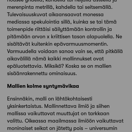
merenpinta metrillä, kahdella tai seitsemällä.
Tulevaisuuskuvat aikaansaavat monessa
mediassa spekulointia sillä, kuinka se tai tämä
toimenpide riittäisi säilyttämään kontrollin ja
pitämään arvon x kriittisen tason alapuolella. Ne
sisältävät kuitenkin epävarmuusmomentin.
Varmuudella voidaan sanoa vain se, että pitkällä
aikavälillä nämä kaikki mallinnukset ovat
epäluotettavia. Miksikö? Koska se on mallien
sisäänrakennettu ominaisuus.
Mallien kolme syntymävikaa
Ensinnäkin, malli on lähtökohtaisesti
yksinkertaistus. Mallinnettava ilmiö ja siihen
mallissa vaikuttavat muuttujat on tarkkaan
valittu. Oikeassa maailmassa ilmiöön vaikuttavat
moninaiset seikat on jätetty pois – universumin