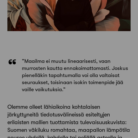
”Maailma ei muutu lineaarisesti, vaan
murrosten kautta ennakoimattomasti. Joskus
pienelläkin tapahtumalla voi olla valtaisat
seuraukset, toisinaan isokin toimenpide jää
vaille vaikutuksia.”
Olemme olleet lähiaikoina kohtalaisen
järkyttyneitä tiedotusvälineissä esiteltyjen
erilaisten mallien tuottamista tulevaisuuskuvista:
Suomen väkiluku romahtaa, maapallon lämpötila
nousee yhdellä, kahdella tai neljällä asteella ja