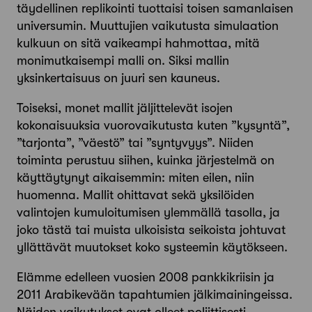
täydellinen replikointi tuottaisi toisen samanlaisen
universumin. Muuttujien vaikutusta simulaation
kulkuun on sitä vaikeampi hahmottaa, mitä
monimutkaisempi malli on. Siksi mallin
yksinkertaisuus on juuri sen kauneus.
Toiseksi, monet mallit jäljittelevät isojen
kokonaisuuksia vuorovaikutusta kuten ”kysyntä”,
”tarjonta”, ”väestö” tai ”syntyvyys”. Niiden
toiminta perustuu siihen, kuinka järjestelmä on
käyttäytynyt aikaisemmin: miten eilen, niin
huomenna. Mallit ohittavat sekä yksilöiden
valintojen kumuloitumisen ylemmällä tasolla, ja
joko tästä tai muista ulkoisista seikoista johtuvat
yllättävät muutokset koko systeemin käytökseen.
Elämme edelleen vuosien 2008 pankkikriisin ja
2011 Arabikevään tapahtumien jälkimainingeissa.
Näiden vaikutukset ovat olleet poliittisesti,