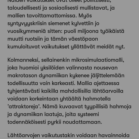
taloudellisesti ja sosiaalisesti mullistavat, ja
mallien tavoittamattomissa. Myös
syntyvyyskriisin siemenet kylvettiin jo
vuosikymmeniä sitten: puoli miljoona työikäistä
muutti ruotsiin ja tämän väestöpaon
kumuloituvat vaikutukset yllättävät meidät nyt.
Kolmanneksi, sellainenkin mikrosimulaatiomalli,
joka huomioi yksilöiden valinnasta nousevan
makrotason dynamiikan kykenee jäljittelemään
todellisuutta vain karkeasti. Mallia ajettaessa
tyhjentävästi kaikilla mahdollisilla lähtöarvoilla
voidaan korkeintaan yhtäältä hahmotella
’attraktoreja’. Nämä kuvaavat tyypillisiä hahmoja
ja dynamiikan laatuja, joita systeemi
todennäköisesti pyrkii noudattamaan.
Lähtöarvojen vaikutustakin voidaan havainnoida