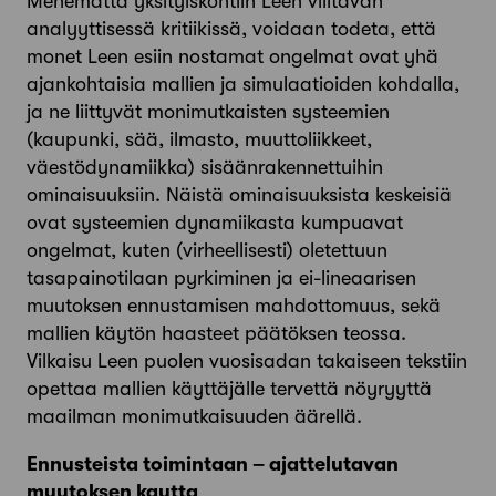
Menemättä yksityiskohtiin Leen viiltävän
analyyttisessä kritiikissä, voidaan todeta, että
monet Leen esiin nostamat ongelmat ovat yhä
ajankohtaisia mallien ja simulaatioiden kohdalla,
ja ne liittyvät monimutkaisten systeemien
(kaupunki, sää, ilmasto, muuttoliikkeet,
väestödynamiikka) sisäänrakennettuihin
ominaisuuksiin. Näistä ominaisuuksista keskeisiä
ovat systeemien dynamiikasta kumpuavat
ongelmat, kuten (virheellisesti) oletettuun
tasapainotilaan pyrkiminen ja ei-lineaarisen
muutoksen ennustamisen mahdottomuus, sekä
mallien käytön haasteet päätöksen teossa.
Vilkaisu Leen puolen vuosisadan takaiseen tekstiin
opettaa mallien käyttäjälle tervettä nöyryyttä
maailman monimutkaisuuden äärellä.
Ennusteista toimintaan – ajattelutavan
muutoksen kautta