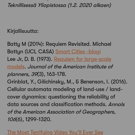
Teknillisessä Yliopistossa (1.2. 2020 alkaen)
Kirjallisuutta:
Batty M (2014): Requiem Revisited. Michael
Battyn (UCL CASA)
Smart Cities -blogi
Lee Jr, D. B. (1973).
Requiem for large-scale
models
.
Journal of the American Institute of
planners
,
39
(3), 163-178.
Grinblat, Y., Gilichinsky, M., & Benenson, I. (2016).
Cellular automata modeling of land-use / land-
cover dynamics: questioning the reliability of
data sources and classification methods.
Annals
of the American Association of Geographers
,
106
(6), 1299-1320.
The Most Terrifying Video You’ll Ever See