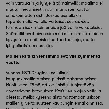
vain varauksin ja lyhyellä tähtäimellä: maailma ei
muutu lineaarisesti, vaan murrosten kautta
ennakoimattomasti. Joskus pienelläkin
tapahtumalla voi olla valtaisat seuraukset,
toisinaan isokin toimenpide jää vaille vaikutuksia.
Säämallit ovat oiva esimerkki mikrosimulaatioiden
kyvystä ja rajoitteista tuottaa tarkkoja, mutta
lyhytaikaisia ennusteita.
Mallien kritiikin (ensimmäiset) viisikymmentä
vuotta
Vuonna 1973 Douglas Lee julkaisi
kaupunkimallintamisen piirissä pahamaineisen
kirjoituksen. Tämä artikkeli sisälsi tyhjentävän
arvostelevan katsauksen 1960-luvun ajan vallalla
olleesta, melko kyseenalaistamattomaan uskoon
mallien ylivertaisuuteen kaupungin ennakoinnissa.