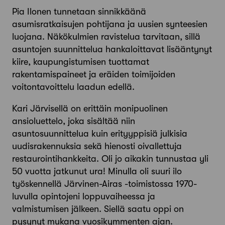
Pia Ilonen tunnetaan sinnikkäänä
asumisratkaisujen pohtijana ja uusien synteesien
luojana. Näkökulmien ravistelua tarvitaan, sillä
asuntojen suunnittelua hankaloittavat lisääntynyt
kiire, kaupungistumisen tuottamat
rakentamispaineet ja eräiden toimijoiden
voitontavoittelu laadun edellä.
Kari Järvisellä on erittäin monipuolinen
ansioluettelo, joka sisältää niin
asuntosuunnittelua kuin erityyppisiä julkisia
uudisrakennuksia sekä hienosti oivallettuja
restaurointihankkeita. Oli jo aikakin tunnustaa yli
50 vuotta jatkunut ura! Minulla oli suuri ilo
työskennellä Järvinen-Airas -toimistossa 1970-
luvulla opintojeni loppuvaiheessa ja
valmistumisen jälkeen. Siellä saatu oppi on
pysynyt mukana vuosikymmenten ajan.