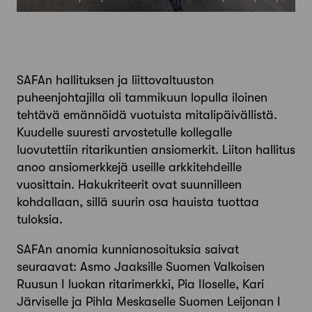
SAFAn hallituksen ja liittovaltuuston
puheenjohtajilla oli tammikuun lopulla iloinen
tehtävä emännöidä vuotuista mitalipäivällistä.
Kuudelle suuresti arvostetulle kollegalle
luovutettiin ritarikuntien ansiomerkit. Liiton hallitus
anoo ansiomerkkejä useille arkkitehdeille
vuosittain. Hakukriteerit ovat suunnilleen
kohdallaan, sillä suurin osa hauista tuottaa
tuloksia.
SAFAn anomia kunnianosoituksia saivat
seuraavat: Asmo Jaaksille Suomen Valkoisen
Ruusun I luokan ritarimerkki, Pia Iloselle, Kari
Järviselle ja Pihla Meskaselle Suomen Leijonan I