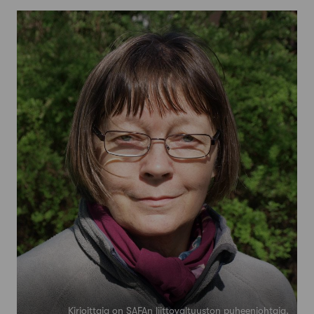
Kirjoittaja on SAFAn liittovaltuuston puheenjohtaja.