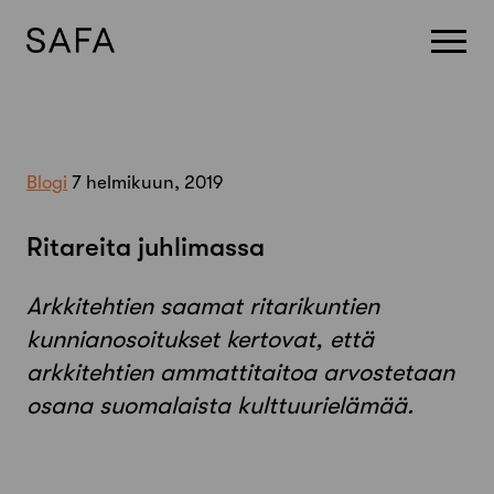
Skip
to
content
Blogi
7 helmikuun, 2019
Ritareita juhlimassa
Arkkitehtien saamat ritarikuntien
kunnianosoitukset kertovat, että
arkkitehtien ammattitaitoa arvostetaan
osana suomalaista kulttuurielämää.