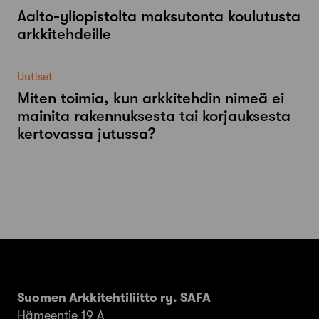
Aalto-​yliopistolta maksutonta koulutusta
arkkitehdeille
Uutiset
Miten toimia, kun arkkitehdin nimeä ei
mainita rakennuksesta tai korjauksesta
kertovassa jutussa?
Suomen Arkkitehtiliitto ry. SAFA
Hämeentie 19 A