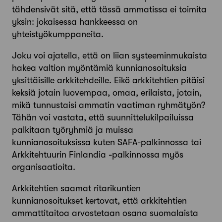
tähdensivät sitä, että tässä ammatissa ei toimita
yksin: jokaisessa hankkeessa on
yhteistyökumppaneita.
Joku voi ajatella, että on liian systeeminmukaista
hakea valtion myöntämiä kunnianosoituksia
yksittäisille arkkitehdeille. Eikö arkkitehtien pitäisi
keksiä jotain luovempaa, omaa, erilaista, jotain,
mikä tunnustaisi ammatin vaatiman ryhmätyön?
Tähän voi vastata, että suunnittelukilpailuissa
palkitaan työryhmiä ja muissa
kunnianosoituksissa kuten SAFA-palkinnossa tai
Arkkitehtuurin Finlandia -palkinnossa myös
organisaatioita.
Arkkitehtien saamat ritarikuntien
kunnianosoitukset kertovat, että arkkitehtien
ammattitaitoa arvostetaan osana suomalaista