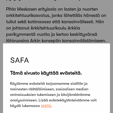
Pihla Meskasen erityisala on lasten ja nuorten
arkkitehtuurikasvatus, jonka lähettiläs hänestä on
tullut sekä kotimaassa että kansainvälisesti. Hän
on johtanut Arkkitehtuurikoulu Arkkia
parikymmentä vuotta ja kertoo keskittyvänsä
lähivuosina Arkin konseptin kansainvälistämiseen.
Tehtävä vaatii huomattavaa sitkeyttä yhteyksien
luomisessa, sillä joissain maissa jo ajatus
naisjohtajasta edistämässä yritystään herättää
kummastusta.
Tämä sivusto käyttää evästeitä.
Hannele Grönlund on erikoistunut
näyttelysuunnitteluun ja graafiseen
Käytämme evästeitä tarjoamamme sisällön ja
mainosten räätälöimiseen, sosiaalisen median
suunnitteluun. Harva arkkitehti on valinnut tämän
ominaisuuksien tukemiseen ja kävijämäärämme
tehtäväkentän. Grönlund on toiminut sekä
analysoimiseen. Lisää evästekäytänteistämme voit
Rakennustaiteen museossa (nyk.
käydä lukemassa
täällä
.
Arkkitehtuurimuseo) että saanut toimeksiantoja