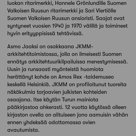
luokan ritarimerkki, Hannele Grönlundille Suomen
Valkoisen Ruusun ritarimerkki ja Sari Viertiölle
Suomen Valkoisen Ruusun ansioristi. Saajat ovat
syntyneet vuosien 1940 ja 1970 välillä ja toimineet
hyvin erityyppisissä tehtävissä.
Asmo Jaaksi on osakkaana JKMM-
arkkitehtitoimistossa, jolla on ilmeisesti Suomen
ennätys arkkitehtuurikilpailuissa menestymisessä.
Uusin ja runsaasti myönteistä huomiota
herättänyt kohde on Amos Rex -taidemuseo
keskellä Helsinkiä. JKMM on profiloitunut tuoreita
näkökulmia tarjoavien julkisten kohteiden
osaajana. Itse käytän Turun mainiota
pääkirjastoa ahkerasti. 12 vuotta käytössä olleen
kirjaston ovella on alituiseen jono aamuisin vähän
ennen yhdeksää odottamassa ovien
avautumista.