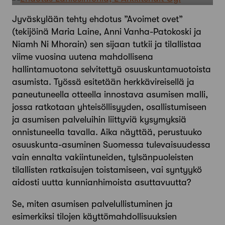
Jyväskylään tehty ehdotus ”Avoimet ovet”
(tekijöinä Maria Laine, Anni Vanha-Patokoski ja
Niamh Ni Mhorain) sen sijaan tutkii ja tilallistaa
viime vuosina uutena mahdollisena
hallintamuotona selvitettyä osuuskuntamuotoista
asumista. Työssä esitetään herkkävireisellä ja
paneutuneella otteella innostava asumisen malli,
jossa ratkotaan yhteisöllisyyden, osallistumiseen
ja asumisen palveluihin liittyviä kysymyksiä
onnistuneella tavalla. Aika näyttää, perustuuko
osuuskunta-asuminen Suomessa tulevaisuudessa
vain ennalta vakiintuneiden, tylsänpuoleisten
tilallisten ratkaisujen toistamiseen, vai syntyykö
aidosti uutta kunnianhimoista asuttavuutta?
Se, miten asumisen palvelullistuminen ja
esimerkiksi tilojen käyttömahdollisuuksien