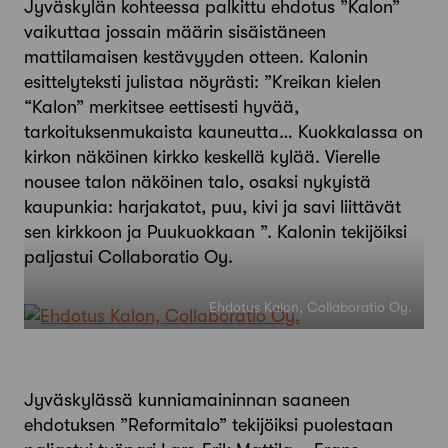
Jyväskylän kohteessa palkittu ehdotus ”Kalon”
vaikuttaa jossain määrin sisäistäneen
mattilamaisen kestävyyden otteen. Kalonin
esittelyteksti julistaa nöyrästi: ”Kreikan kielen
“Kalon” merkitsee eettisesti hyvää,
tarkoituksenmukaista kauneutta… Kuokkalassa on
kirkon näköinen kirkko keskellä kylää. Vierelle
nousee talon näköinen talo, osaksi nykyistä
kaupunkia: harjakatot, puu, kivi ja savi liittävät
sen kirkkoon ja Puukuokkaan ”. Kalonin tekijöiksi
paljastui Collaboratio Oy.
Ehdotus Kalon, Collaboratio Oy.
Jyväskylässä kunniamaininnan saaneen
ehdotuksen ”Reformitalo” tekijöiksi puolestaan