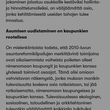
jakaminen jalostuu asukkaille kestäviksi hallinta-
ja hinnoittelumalleiksi, on vääjäämättä asia,
jonka kehittämisestä useiden tahojen tulee
innostua.
Asumisen uudistaminen on kaupunkien
rootelissa
On mielenkiintoista todeta, että 2010-luvun
asuntoreformikilpailujen merkittävinä toimijoina
ovat aikaisemmista vaiheista poiketen olleet
nimenomaan kaupungit ja kaupunkien kanssa
yhdessä toimivat osaajat. Tämä olisi omiaan
vahvistavan näkemystä, jonka mukaan monikin
tulevaisuutta koskeva asia ratkaistaan, tai jää
ratkaisematta, nimenomaan kaupungeissa ja
kaupunkien kanssa. Tulevaisuudessa ekologinen,
sosiaalinen, taloudellinen ja arkkitehtoninen
tulevatkin vääjäämättä kaikkialla tulkituiksi