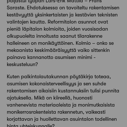
paljastui työpari Lars-Erik Mattila – Frans
Saraste. Ehdotuksessa on tavoiteltu rakentamisen
kestävyyttä yksinkertaisten ja kestävien teknisten
valintojen kautta. Reformitalon asunnot ovat
pieniä läpitalon kolmioita, joiden vuosisadan
alkupuolelta innoitusta saanut tilarakenne
halleineen on monikäyttöinen. Kolmio – onko se
mekaanista keskimääräisyyttä vaiko sittenkin
painava kannanotto asumisen minimi -
keskusteluun?
Kuten palkintolautakunnan pöytäkirja toteaa,
asumisen kokonaisterveellisyys ja sen suhde
rakentamisen aikaisiin kustannuksiin tulisi punnita
ajatuksella. Mikä on kiireellä, huonosti
vanhenevista materiaaleista ja monimutkaisista
monikerrosrakenteista rakennetun, vaikeasti
korjattavan ja huollettavan asuintalon todellinen
hinta yhteiskunnalle?