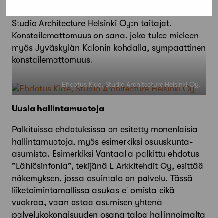
huomioitu usein ratkaisuin. Kiteen tekijöinä ovat
Studio Architecture Helsinki Oy:n taitajat.
Konstailemattomuus on sana, joka tulee mieleen
myös Jyväskylän Kalonin kohdalla, sympaattinen
konstailemattomuus.
Ehdotus Kide, Studio Architecture Helsinki Oy.
Uusia hallintamuotoja
Palkituissa ehdotuksissa on esitetty monenlaisia
hallintamuotoja, myös esimerkiksi osuuskunta-
asumista. Esimerkiksi Vantaalla palkittu ehdotus
”Lähiösinfonia”, tekijänä L Arkkitehdit Oy, esittää
näkemyksen, jossa asuintalo on palvelu. Tässä
liiketoimintamallissa asukas ei omista eikä
vuokraa, vaan ostaa asumisen yhtenä
palvelukokonaisuuden osana taloa hallinnoimalta