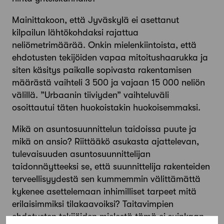
Mainittakoon, että Jyväskylä ei asettanut
kilpailun lähtökohdaksi rajattua
neliömetrimäärää. Onkin mielenkiintoista, että
ehdotusten tekijöiden vapaa mitoitushaarukka ja
siten käsitys paikalle sopivasta rakentamisen
määrästä vaihteli 3 500 ja vajaan 15 000 neliön
välillä. ”Urbaanin tiiviyden” vaihteluväli
osoittautui täten huokoistakin huokoisemmaksi.
Mikä on asuntosuunnittelun taidoissa puute ja
mikä on ansio? Riittääkö asukasta ajattelevan,
tulevaisuuden asuntosuunnittelijan
taidonnäytteeksi se, että suunnittelija rakenteiden
terveellisyydestä sen kummemmin välittämättä
kykenee asettelemaan inhimilliset tarpeet mitä
erilaisimmiksi tilakaavoiksi? Taitavimpien
ehdotusten tekijöiden mielestä tämä ei suinkaan