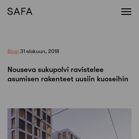
Skip
to
content
Blogi
31 elokuun, 2018
Nouseva sukupolvi ravistelee
asumisen rakenteet uusiin kuoseihin