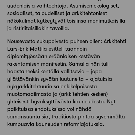
uudenlaisia vaihtoehtoja. Asumisen ekologiset,
sosiaaliset, taloudelliset ja arkkitehtoniset
näkökulmat kytkeytyvät toisiinsa monimutkaisilla
ja ristiriitaisillakin tavoilla.
Nousevasta sukupolvesta puheen ollen: Arkkitehti
Lars-Erik Mattila esitteli taannoin
diplomityössään eräänlaisen kestävän
rakentamisen manifestin. Samalla hän tuli
haastaneeksi kentällä vallitsevia – jopa
yllättävänkin syvään luutuneita – ajatuksia
nykyarkkitehtuurin salonkikelpoisesta
muotomaailmasta ja (arkkitehtien kesken)
yhteisesti hyväksyttävästä kauneudesta. Nyt
palkituissa ehdotuksissa voi nähdä
samansuuntaisia, traditiosta pintaa syvemmältä
kumpuavia kauneuden reformiajatuksia.