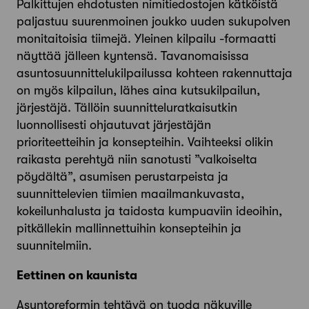
Palkittujen ehdotusten nimitiedostojen kätköistä
paljastuu suurenmoinen joukko uuden sukupolven
monitaitoisia tiimejä. Yleinen kilpailu -formaatti
näyttää jälleen kyntensä. Tavanomaisissa
asuntosuunnittelukilpailussa kohteen rakennuttaja
on myös kilpailun, lähes aina kutsukilpailun,
järjestäjä. Tällöin suunnitteluratkaisutkin
luonnollisesti ohjautuvat järjestäjän
prioriteetteihin ja konsepteihin. Vaihteeksi olikin
raikasta perehtyä niin sanotusti ”valkoiselta
pöydältä”, asumisen perustarpeista ja
suunnittelevien tiimien maailmankuvasta,
kokeilunhalusta ja taidosta kumpuaviin ideoihin,
pitkällekin mallinnettuihin konsepteihin ja
suunnitelmiin.
Eettinen on kaunista
Asuntoreformin tehtävä on tuoda näkyville