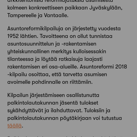
arkkitehtonisia reformiajatuksia asumisesta
kolmeen konkreettiseen paikkaan Jyväskylään,
Tampereelle ja Vantaalle.
Asuntoreformikilpailuja on järjestetty vuodesta
1952 lähtien. Tavoitteena on ollut tunnistaa
asuntosuunnittelun ja -rakentamisen
yhteiskunnallinen merkitys kulloisessakin
tilanteessa ja löytää ratkaisuja laajasti
rakentamisen eri osa-alueille. Asuntoreformi 2018
-kilpailu osoittaa, että tarvetta asumisen
avoimelle pohdinnalle on riittämiin.
Kilpailun järjestämiseen osallistunutta
palkintolautakunnan jäsentä tulokset
sykähdyttävät ja ilahduttavat. Tuloksiin ja
palkintolautakunnan pöytäkirjaan voi tutustua
täällä
.