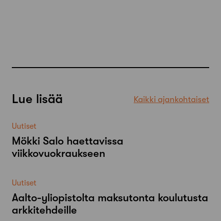
Lue lisää
Kaikki ajankohtaiset
Uutiset
Mökki Salo haettavissa
viikkovuokraukseen
Uutiset
Aalto-​yliopistolta maksutonta koulutusta
arkkitehdeille