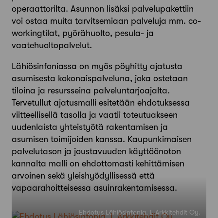
operaattorilta. Asunnon lisäksi palvelupakettiin
voi ostaa muita tarvitsemiaan palveluja mm. co-
workingtilat, pyörähuolto, pesula- ja
vaatehuoltopalvelut.
Lähiösinfoniassa on myös pöyhitty ajatusta
asumisesta kokonaispalveluna, joka ostetaan
tiloina ja resursseina palveluntarjoajalta.
Tervetullut ajatusmalli esitetään ehdotuksessa
viitteellisellä tasolla ja vaatii toteutuakseen
uudenlaista yhteistyötä rakentamisen ja
asumisen toimijoiden kanssa. Kaupunkimaisen
palvelutason ja joustavuuden käyttöönoton
kannalta malli on ehdottomasti kehittämisen
arvoinen sekä yleishyödyllisessä että
vapaarahoitteisessa asuinrakentamisessa.
Ehdotus Lähiösinfonia, L Arkkitehdit Oy.