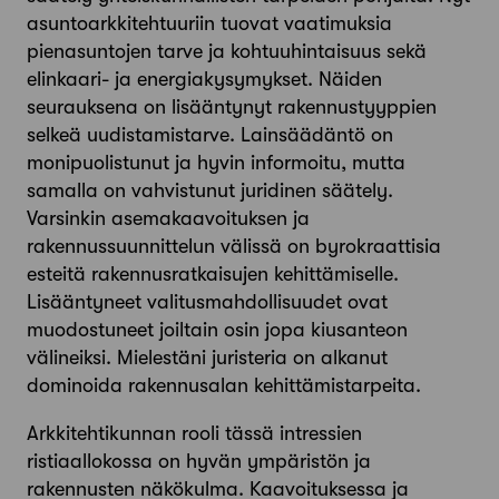
asuntoarkkitehtuuriin tuovat vaatimuksia
pienasuntojen tarve ja kohtuuhintaisuus sekä
elinkaari- ja energiakysymykset. Näiden
seurauksena on lisääntynyt rakennustyyppien
selkeä uudistamistarve. Lainsäädäntö on
monipuolistunut ja hyvin informoitu, mutta
samalla on vahvistunut juridinen säätely.
Varsinkin asemakaavoituksen ja
rakennussuunnittelun välissä on byrokraattisia
esteitä rakennusratkaisujen kehittämiselle.
Lisääntyneet valitusmahdollisuudet ovat
muodostuneet joiltain osin jopa kiusanteon
välineiksi. Mielestäni juristeria on alkanut
dominoida rakennusalan kehittämistarpeita.
Arkkitehtikunnan rooli tässä intressien
ristiaallokossa on hyvän ympäristön ja
rakennusten näkökulma. Kaavoituksessa ja