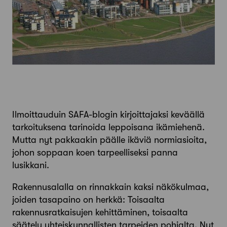
Ilmoittauduin SAFA-blogin kirjoittajaksi keväällä
tarkoituksena tarinoida leppoisana ikämiehenä.
Mutta nyt pakkaakin päälle ikäviä normiasioita,
johon soppaan koen tarpeelliseksi panna
lusikkani.
Rakennusalalla on rinnakkain kaksi näkökulmaa,
joiden tasapaino on herkkä: Toisaalta
rakennusratkaisujen kehittäminen, toisaalta
säätely yhteiskunnallisten tarpeiden pohjalta. Nyt