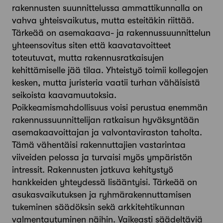
rakennusten suunnittelussa ammattikunnalla on
vahva yhteisvaikutus, mutta esteitäkin riittää.
Tärkeää on asemakaava- ja rakennussuunnittelun
yhteensovitus siten että kaavatavoitteet
toteutuvat, mutta rakennusratkaisujen
kehittämiselle jää tilaa. Yhteistyö toimii kollegojen
kesken, mutta juristeria vaatii turhan vähäisistä
seikoista kaavamuutoksia.
Poikkeamismahdollisuus voisi perustua enemmän
rakennussuunnittelijan ratkaisun hyväksyntään
asemakaavoittajan ja valvontaviraston taholta.
Tämä vähentäisi rakennuttajien vastarintaa
viiveiden pelossa ja turvaisi myös ympäristön
intressit. Rakennusten jatkuva kehitystyö
hankkeiden yhteydessä lisääntyisi. Tärkeää on
asukasvaikutuksen ja ryhmärakennuttamisen
tukeminen säädöksin sekä arkkitehtikunnan
valmentautuminen näihin. Vaikeasti säädeltäviä