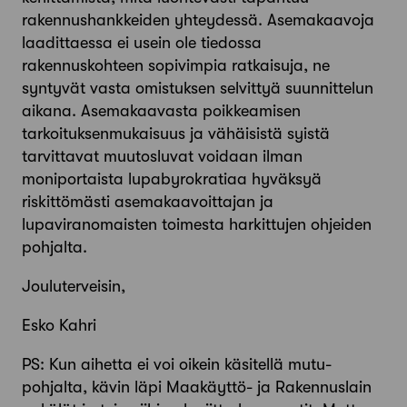
rakennushankkeiden yhteydessä. Asemakaavoja
laadittaessa ei usein ole tiedossa
rakennuskohteen sopivimpia ratkaisuja, ne
syntyvät vasta omistuksen selvittyä suunnittelun
aikana. Asemakaavasta poikkeamisen
tarkoituksenmukaisuus ja vähäisistä syistä
tarvittavat muutosluvat voidaan ilman
moniportaista lupabyrokratiaa hyväksyä
riskittömästi asemakaavoittajan ja
lupaviranomaisten toimesta harkittujen ohjeiden
pohjalta.
Jouluterveisin,
Esko Kahri
PS: Kun aihetta ei voi oikein käsitellä mutu-
pohjalta, kävin läpi Maakäyttö- ja Rakennuslain