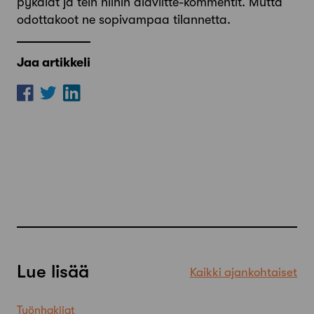
pykälät ja tein niihin alaviitte-kommentit. Mutta
odottakoot ne sopivampaa tilannetta.
Jaa artikkeli
Lue lisää
Kaikki ajankohtaiset
Työnhakijat