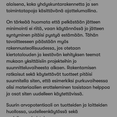
alaisena, koko yhdyskuntarakennetta ja sen
toimintatapoja käsittävänä ajattelumallina.
On tärkeää huomata että pelkästään jätteen
minimointi ei riitä, vaan käytännössä jo jätteen
syntyminen pitäisi pystyä estämään. Tähän
tavoitteeseen päästään myös
rakennusteollisuudessa, jos otetaan
kiertotalouden ja kestävän kehityksen teemat
mukaan yksittäisiin projekteihin jo
suunnitteluvaiheesta alkaen. Rakentamisen
ratkaisut sekä käytettävät tuotteet pitäisi
suunnitella siten, että esimerkiksi purkuvaiheessa
olisi materiaalien erotteleminen tosistaan helppoa
ja osat siten uudelleen käytettävissä.
Suurin arvopotentiaali on tuotteiden ja laitteiden
huollossa, uudelleenkäytössä sekä