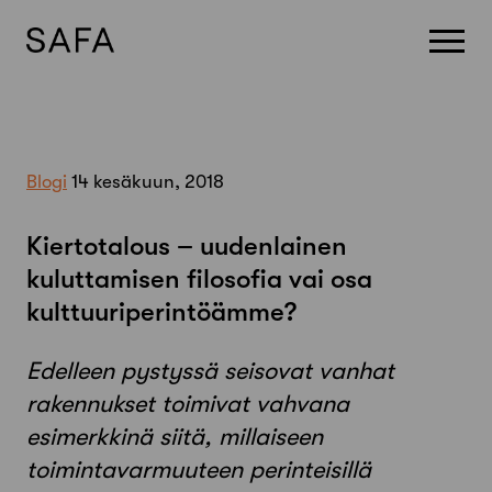
Skip
to
content
Blogi
14 kesäkuun, 2018
Kiertotalous – uudenlainen
kuluttamisen filosofia vai osa
kulttuuriperintöämme?
Edelleen pystyssä seisovat vanhat
rakennukset toimivat vahvana
esimerkkinä siitä, millaiseen
toimintavarmuuteen perinteisillä