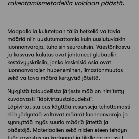
rakentamismetodeilla voidaan päästä.
Maapallolla kulutetaan tällä hetkellä valtavia
määriä niin uusiutumattomia kuin uusiutuviakin
luonnonvaroja, tuhoisin seurauksin. Väestönkasvu
ja kasvava kulutus ovat johtaneet globaaliin
kestävyyskriisiin, jonka keskeisiä osia ovat
luonnonvarojen hupeneminen, ilmastonmuutos
sekä valtava määrä kertyvää jätettä.
Nykyistä taloudellista järjestelmää on nimitetty
kuvaavasti “läpivirtaustaloudeksi”.
Läpivirtaustalous käyttää resursseja tehottomasti
eli hyödyntää valtavat määrät luonnonvaroja ja
synnyttää myös suuria määriä jätettä ja
päästöjä. Materiaalien sekä niiden eteen tehdyn
työn arvostus on kadonnut ja tilalle on noussut