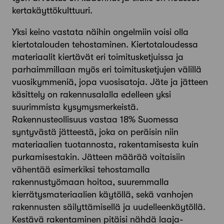
kertakäyttökulttuuri.
Yksi keino vastata näihin ongelmiin voisi olla
kiertotalouden tehostaminen. Kiertotaloudessa
materiaalit kiertävät eri toimitusketjuissa ja
parhaimmillaan myös eri toimitusketjujen välillä
vuosikymmeniä, jopa vuosisatoja. Jäte ja jätteen
käsittely on rakennusalalla edelleen yksi
suurimmista kysymysmerkeistä.
Rakennusteollisuus vastaa 18% Suomessa
syntyvästä jätteestä, joka on peräisin niin
materiaalien tuotannosta, rakentamisesta kuin
purkamisestakin. Jätteen määrää voitaisiin
vähentää esimerkiksi tehostamalla
rakennustyömaan hoitoa, suuremmalla
kierrätysmateriaalien käytöllä, sekä vanhojen
rakennusten säilyttämisellä ja uudelleenkäytöllä.
Kestävä rakentaminen pitäisi nähdä laaja-