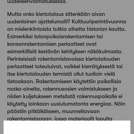
uudelleenvalmistuksessa.
Mutta onko kiertotalous sittenkään aivan
uudenlainen ajattelumalli? Kulttuuriperintövuonna
on mielenkiintoista tutkia aihetta historian kautta.
Esimerkiksi talonpoikaisrakentamisen tai
kansanrakentamisen periaatteet ovat
esimerkillisiä kestävän kehityksen näkökulmasta.
Perinteisissä rakentamistavoissa kiertotalouden
periaatteet toteutuivat, vaikkei kierrätyksestä tai
itse kiertotalouden termistä ollut tuolloin vielä
tietoakaan. Rakentamiseen käytettiin paikallisia
raaka-aineita, rakennusosien valmistukseen ja
niiden kuljetukseen metsästä rakennuspaikalle ei
käytetty lainkaan uusiutumatonta energiaa. Näin
päästiin pitkäikäiseen, muunneltavaan
rakentamistapaan, jossa materiaalit lopulta
palasivat luontoon tai hyötykäyttöön. Niukat,
huolella valitut materiaalit ja yksinkertainen