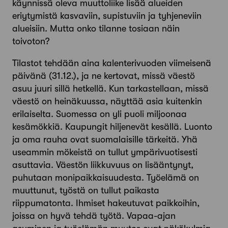
käynnissä oleva muuttoliike lisää alueiden
eriytymistä kasvaviin, supistuviin ja tyhjeneviin
alueisiin. Mutta onko tilanne tosiaan näin
toivoton?
Tilastot tehdään aina kalenterivuoden viimeisenä
päivänä (31.12.), ja ne kertovat, missä väestö
asuu juuri sillä hetkellä. Kun tarkastellaan, missä
väestö on heinäkuussa, näyttää asia kuitenkin
erilaiselta. Suomessa on yli puoli miljoonaa
kesämökkiä. Kaupungit hiljenevät kesällä. Luonto
ja oma rauha ovat suomalaisille tärkeitä. Yhä
useammin mökeistä on tullut ympärivuotisesti
asuttavia. Väestön liikkuvuus on lisääntynyt,
puhutaan monipaikkaisuudesta. Työelämä on
muuttunut, työstä on tullut paikasta
riippumatonta. Ihmiset hakeutuvat paikkoihin,
joissa on hyvä tehdä työtä. Vapaa-ajan