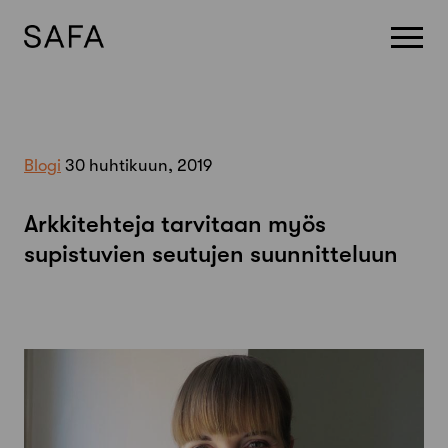
Skip
to
content
Blogi
30 huhtikuun, 2019
Arkkitehteja tarvitaan myös
supistuvien seutujen suunnitteluun