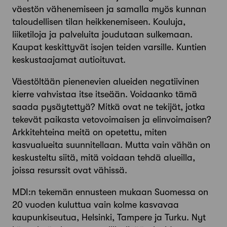
väestön vähenemiseen ja samalla myös kunnan
taloudellisen tilan heikkenemiseen. Kouluja,
liiketiloja ja palveluita joudutaan sulkemaan.
Kaupat keskittyvät isojen teiden varsille. Kuntien
keskustaajamat autioituvat.
Väestöltään pienenevien alueiden negatiivinen
kierre vahvistaa itse itseään. Voidaanko tämä
saada pysäytettyä? Mitkä ovat ne tekijät, jotka
tekevät paikasta vetovoimaisen ja elinvoimaisen?
Arkkitehteina meitä on opetettu, miten
kasvualueita suunnitellaan. Mutta vain vähän on
keskusteltu siitä, mitä voidaan tehdä alueilla,
joissa resurssit ovat vähissä.
MDI:n tekemän ennusteen mukaan Suomessa on
20 vuoden kuluttua vain kolme kasvavaa
kaupunkiseutua, Helsinki, Tampere ja Turku. Nyt