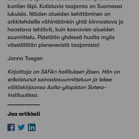
kuntien läpi. Kutistuvia taajamia on Suomessa
lukuisia. Näiden alueiden kehittäminen on
arkkitehdeille vähintäänkin yhtä kiinnostava ja
haastava tehtävä, kuin kasvavien alueiden
suunnittelu. Pidetään yhdessä huolta myös
väestöltään pienenevistä taajamista!
Jonna Taegen
Kirjoittaja on SAFAn hallituksen jäsen. Hän on
erikoistunut sairaalasuunnitteluun ja tekee
väitöskirjaansa Aalto-yliopiston Sotera-
instituutissa.
Jaa artikkeli