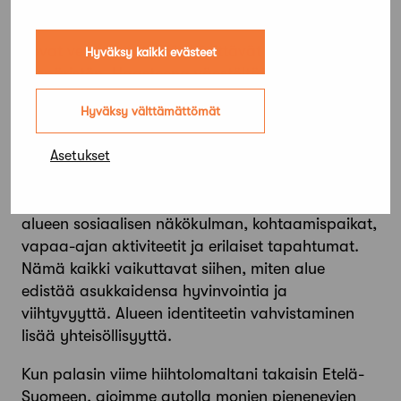
vetovoimatekijät.
Kovat vetovoimatekijät käsittävät rakennetun
Hyväksy kaikki evästeet
ympäristön. Haasteena väestöltään supistuvilla
alueilla on ylimitoitettu infrastruktuuri.
Hyväksy välttämättömät
Aluekeskukset on aikoinaan suunniteltu paljon
suuremmalle väestöpohjalle. Infrastruktuuri tulee
Asetukset
sopeuttaa uuteen tilanteeseen.
Pehmeät vetovoimatekijät käsittävät puolestaan
alueen sosiaalisen näkökulman, kohtaamispaikat,
vapaa-ajan aktiviteetit ja erilaiset tapahtumat.
Nämä kaikki vaikuttavat siihen, miten alue
edistää asukkaidensa hyvinvointia ja
viihtyvyyttä. Alueen identiteetin vahvistaminen
lisää yhteisöllisyyttä.
Kun palasin viime hiihtolomaltani takaisin Etelä-
Suomeen, ajoimme autolla monien pienenevien