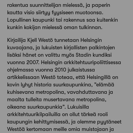
rakentua suunnittelijan mielessä, ja paperin
kautta visio siirtyy fyysiseen muotoonsa.
Lopullinen kaupunki tai rakennus saa kuitenkin
kunkin kokijan mielessä oman tulkinnan.
Kirjailija Kjell Westö tunnetaan Helsingin
kuvaajana, ja lukuisten kirjallisten palkintojen
lisäksi hänet on valittu myös Stadin kundiksi
vuonna 2007. Helsingin arkkitehtuuripoliittisessa
ohjelmassa vuonna 2010 julkaistussa
artikkelissaan Westö toteaa, että Helsingillä on
kovin lyhyt historia suurkaupunkina, ”elämää
kuhisevana metropolina, vavahduttavana ja
maalta tulleita musertavana metropolina,
oikeana suurkaupunkia”. Lukuisilla
arkkitehtuurikilpailuilla on ollut tärkeä rooli
kaupungin kehittymisessä, ja olemme pyytäneet
Westöä kertomaan meille omia muistojaan ja