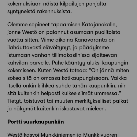
kokemuksiaan näistä kilpailujen pohjalta
syntyneistä rakennuksista.
Olemme sopineet tapaamisen Katajanokalle,
jonne Westö on palannut asumaan puolitoista
vuotta sitten. Viime aikoina Kanavaranta on
ilahduttavasti elävöitynyt, ja päädyimme
istumaan vanhan tiilimakasiinissa sijaitsevan
kahvilan parvelle. Puhe kääntyy aluksi kaupungin
kokemiseen. Kuten Westö toteaa: ”On jännä miten
sokea sitä on omassa kotikaupungissaan. Vaikka
itsellä onkin kiihkeä suhde tähän kaupunkiin, niin
sitä kuitenkin helposti kulkee silmät ummessa.”
Tietyt, toistuvat tai muuten merkitykselliset paikat
ja näkymät kuitenkin iskostuvat mieleen.
Portti suurkaupunkiin
Westö kasvoi Munkkiniemen ja Munkkivuoren