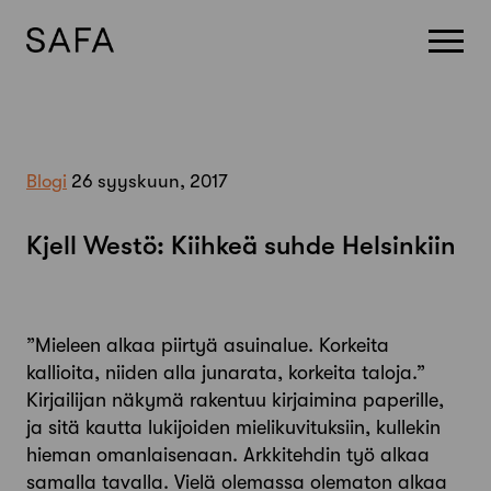
Skip
to
content
Blogi
26 syyskuun, 2017
Kjell Westö: Kiihkeä suhde Helsinkiin
”Mieleen alkaa piirtyä asuinalue. Korkeita
kallioita, niiden alla junarata, korkeita taloja.”
Kirjailijan näkymä rakentuu kirjaimina paperille,
ja sitä kautta lukijoiden mielikuvituksiin, kullekin
hieman omanlaisenaan. Arkkitehdin työ alkaa
samalla tavalla. Vielä olemassa olematon alkaa