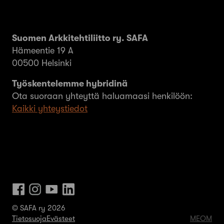
Suomen Arkkitehtiliitto ry. SAFA
Hämeentie 19 A
00500 Helsinki
Työskentelemme hybridinä
Ota suoraan yhteyttä haluamaasi henkilöön:
Kaikki yhteystiedot
© SAFA ry 2026
Tietosuoja
Evästeet
MEOM