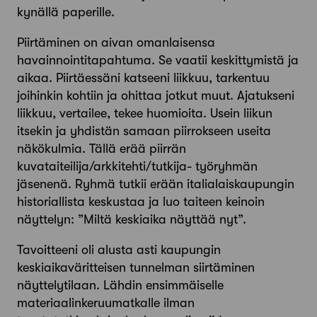
kynällä paperille.
Piirtäminen on aivan omanlaisensa
havainnointitapahtuma. Se vaatii keskittymistä ja
aikaa. Piirtäessäni katseeni liikkuu, tarkentuu
joihinkin kohtiin ja ohittaa jotkut muut. Ajatukseni
liikkuu, vertailee, tekee huomioita. Usein liikun
itsekin ja yhdistän samaan piirrokseen useita
näkökulmia. Tällä erää piirrän
kuvataiteilija/arkkitehti/tutkija- työryhmän
jäsenenä. Ryhmä tutkii erään italialaiskaupungin
historiallista keskustaa ja luo taiteen keinoin
näyttelyn: ”Miltä keskiaika näyttää nyt”.
Tavoitteeni oli alusta asti kaupungin
keskiaikaväritteisen tunnelman siirtäminen
näyttelytilaan. Lähdin ensimmäiselle
materiaalinkeruumatkalle ilman