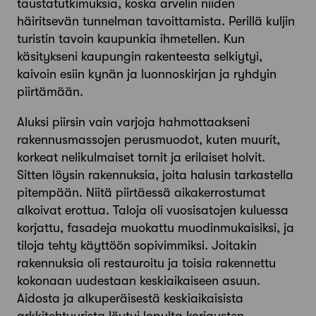
taustatutkimuksia, koska arvelin niiden
häiritsevän tunnelman tavoittamista. Perillä kuljin
turistin tavoin kaupunkia ihmetellen. Kun
käsitykseni kaupungin rakenteesta selkiytyi,
kaivoin esiin kynän ja luonnoskirjan ja ryhdyin
piirtämään.
Aluksi piirsin vain varjoja hahmottaakseni
rakennusmassojen perusmuodot, kuten muurit,
korkeat nelikulmaiset tornit ja erilaiset holvit.
Sitten löysin rakennuksia, joita halusin tarkastella
pitempään. Niitä piirtäessä aikakerrostumat
alkoivat erottua. Taloja oli vuosisatojen kuluessa
korjattu, fasadeja muokattu muodinmukaisiksi, ja
tiloja tehty käyttöön sopivimmiksi. Joitakin
rakennuksia oli restauroitu ja toisia rakennettu
kokonaan uudestaan keskiaikaiseen asuun.
Aidosta ja alkuperäisestä keskiaikaisista