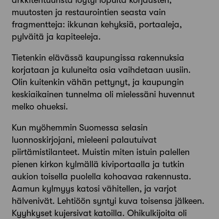
arkkitehtuurista löytyi lopulta korjausten,
muutosten ja restaurointien seasta vain
fragmentteja: ikkunan kehyksiä, portaaleja,
pylväitä ja kapiteeleja.
Tietenkin elävässä kaupungissa rakennuksia
korjataan ja kuluneita osia vaihdetaan uusiin.
Olin kuitenkin vähän pettynyt, ja kaupungin
keskiaikainen tunnelma oli mielessäni huvennut
melko ohueksi.
Kun myöhemmin Suomessa selasin
luonnoskirjojani, mieleeni palautuivat
piirtämistilanteet. Muistin miten istuin palellen
pienen kirkon kylmällä kiviportaalla ja tutkin
aukion toisella puolella kohoavaa rakennusta.
Aamun kylmyys katosi vähitellen, ja varjot
hälvenivät. Lehtiöön syntyi kuva toisensa jälkeen.
Kyyhkyset kujersivat katoilla. Ohikulkijoita oli