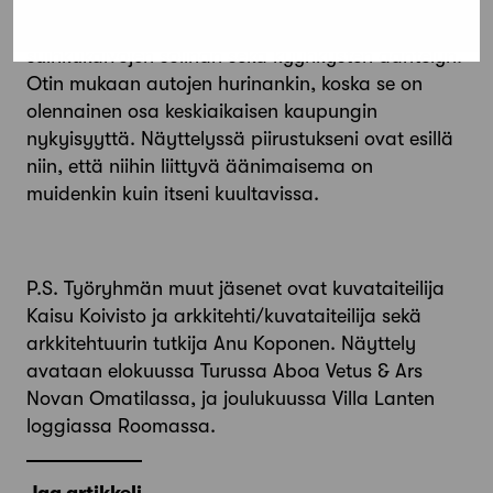
Seuraavalle matkalle otin mukaan äänityslaitteet.
Sain tallennettua kivikaupungin kaiut,
suihkukaivojen solinan sekä kyyhkysten ääntelyn.
Otin mukaan autojen hurinankin, koska se on
olennainen osa keskiaikaisen kaupungin
nykyisyyttä. Näyttelyssä piirustukseni ovat esillä
niin, että niihin liittyvä äänimaisema on
muidenkin kuin itseni kuultavissa.
P.S. Työryhmän muut jäsenet ovat kuvataiteilija
Kaisu Koivisto ja arkkitehti/kuvataiteilija sekä
arkkitehtuurin tutkija Anu Koponen. Näyttely
avataan elokuussa Turussa Aboa Vetus & Ars
Novan Omatilassa, ja joulukuussa Villa Lanten
loggiassa Roomassa.