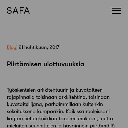
Skip
to
content
Blogi
21 huhtikuun, 2017
Piirtämisen ulottuvuuksia
Työskentelen arkkitehtuurin ja kuvataiteen
rajapinnalla toisinaan arkkitehtina, toisinaan
kuvataiteilijana, parhaimmillaan kuitenkin
sekoituksena kumpaakin. Kaikissa rooleissani
käytän tietotekniikkaa tarpeen mukaan, mutta
mieluiten suunnittelen ja havainnoin piirtämällä