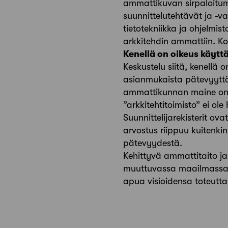
ammattikuvan sirpaloitumi
suunnittelutehtävät ja -vai
tietotekniikka ja ohjelmi
arkkitehdin ammattiin. Ko
Kenellä on oikeus käyttä
Keskustelu siitä, kenellä 
asianmukaista pätevyyttä 
ammattikunnan maine on k
”arkkitehtitoimisto” ei o
Suunnittelijarekisterit ov
arvostus riippuu kuitenkin
pätevyydestä.
Kehittyvä ammattitaito ja
muuttuvassa maailmassa. I
apua visioidensa toteutt