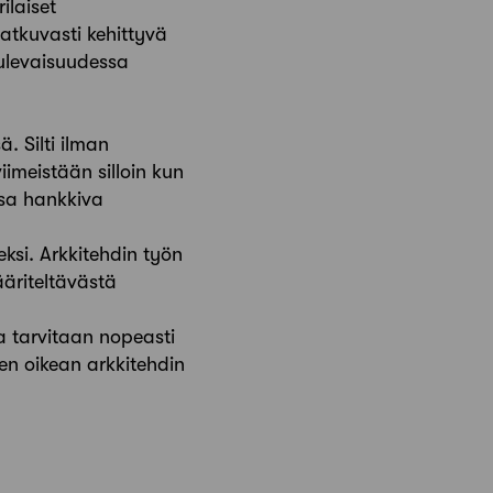
ilaiset
 Jatkuvasti kehittyvä
tulevaisuudessa
. Silti ilman
imeistään silloin kun
nsa hankkiva
eksi. Arkkitehdin työn
ääriteltävästä
a tarvitaan nopeasti
en oikean arkkitehdin