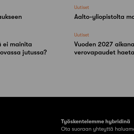
Uutiset
raukseen
Aalto-​yliopistolta 
Uutiset
 ei mainita
Vuoden 2027 aikana r
tovassa jutussa?
verovapaudet haeta
Työskentelemme hybridinä
Ota suoraan yhteyttä haluama