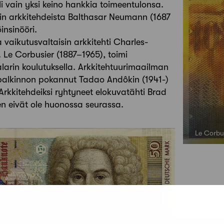
li vain yksi keino hankkia toimeentulonsa.
kin arkkitehdeista Balthasar Neumann (1687
insinööri.
 vaikutusvaltaisin arkkitehti Charles-
 Le Corbusier (1887–1965), toimi
alarin koulutuksella. Arkkitehtuurimaailman
palkinnon pokannut Tadao Andôkin (1941-)
 Arkkitehdeiksi ryhtyneet elokuvatähti Brad
nen eivät ole huonossa seurassa.
Le Corbus