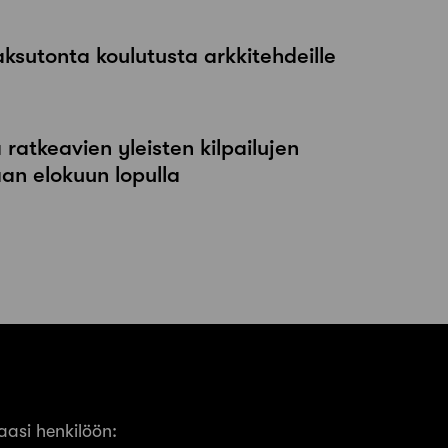
maksutonta koulutusta arkkitehdeille
atkeavien yleisten kilpailujen
an elokuun lopulla
asi henkilöön: