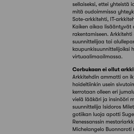
sellaiseksi, ettei yhteistä
mitä oudoimmissa yhteyk
Sote-arkkitehti, IT-arkkite
Kaiken aikaa lisääntyvät am
rakentamiseen. Arkkitehti
suunnittelijaa tai alullep
kaupunkisuunnittelijoiksi 
virtuaalimaailmassa.
Corbukaan ei ollut arkki
Arkkitehdin ammatti on ik
hoideltiinkin usein sivuto
kerrotaan olleen eri jumalu
vielä lääkäri ja insinööri
suunnittelija Isidoros Mil
gotiikan luoja apotti Suger 
Renessanssin mestariarkki
Michelangelo Buonnaroti (1