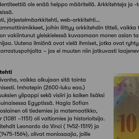
 identiteettiä ole enää helppo määritellä. Arkkitehteja ja 
sissä.
hti, järjestelmäarkkitehti, web-arkkitehti…
mattinimikkeet, joihin liittyy arkkitehdin titteli, vaikka 
 on vakiintunut yleiskielessä kuvaamaan monen asian tai
anijaa. Uutena ilmiönä ovat vielä ihmiset, jotka ovat ryhty
harrastuspohjalta – jos ei muuten niin jatkuvasti laajene
tehti
ivanha, vaikka alkujaan sitä tointa
imisesti. Imhotepin (2600-luku eaa.)
uksien ylipappi sekä visiiri ja kaiken lisäksi
 muinaisessa Egyptissä. Hagia Sofian
etoslainen oli tiedemies ja matemaatikko,
(1081 –1151) oli valtiomies ja historioitsija.
tehdit Leonardo da Vinci ( 1452-1519) ja
475-1564), olivat moniosaajia, joille