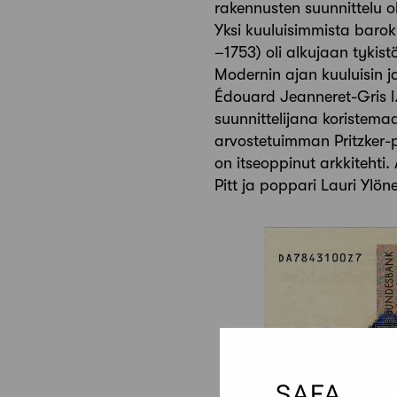
rakennusten suunnittelu o
Yksi kuuluisimmista baro
–1753) oli alkujaan tykistö
Modernin ajan kuuluisin ja
Édouard Jeanneret-Gris l.
suunnittelijana koristema
arvostetuimman Pritzker-
on itseoppinut arkkitehti.
Pitt ja poppari Lauri Ylö