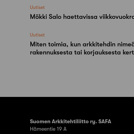
Uutiset
Mökki Salo haettavissa viikkovuok
Uutiset
Miten toimia, kun arkkitehdin nimeä
rakennuksesta tai korjauksesta ker
Suomen Arkkitehtiliitto ry. SAFA
Hämeentie 19 A