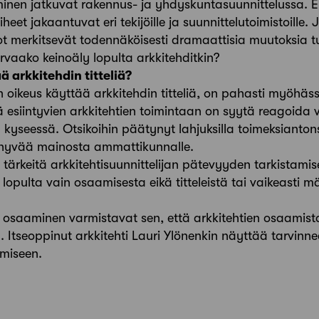
nen jatkuvat rakennus- ja yhdyskuntasuunnittelussa. Er
heet jakaantuvat eri tekijöille ja suunnittelutoimistoille.
stot merkitsevät todennäköisesti dramaattisia muutoksia 
rvaako keinoäly lopulta arkkitehditkin?
ä arkkitehdin titteliä?
on oikeus käyttää arkkitehdin titteliä, on pahasti myöhässä
esiintyvien arkkitehtien toimintaan on syytä reagoida vi
yseessä. Otsikoihin päätynyt lahjuksilla toimeksianto
le hyvää mainosta ammattikunnalle.
at tärkeitä arkkitehtisuunnittelijan pätevyyden tarkistamis
 lopulta vain osaamisesta eikä titteleistä tai vaikeasti m
 osaaminen varmistavat sen, että arkkitehtien osaamist
tseoppinut arkkitehti Lauri Ylönenkin näyttää tarvinne
amiseen.