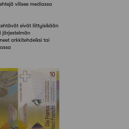
-tehtejä vilisee mediassa
tehtävät eivät liittyisikään
 järjestelmän
neet arkkitehdeiksi tai
vassa