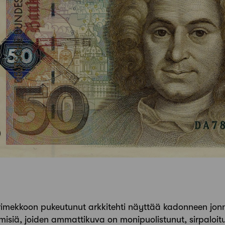
rimekkoon pukeutunut arkkitehti näyttää kadonneen jonnek
hmisiä, joiden ammattikuva on monipuolistunut, sirpaloitu